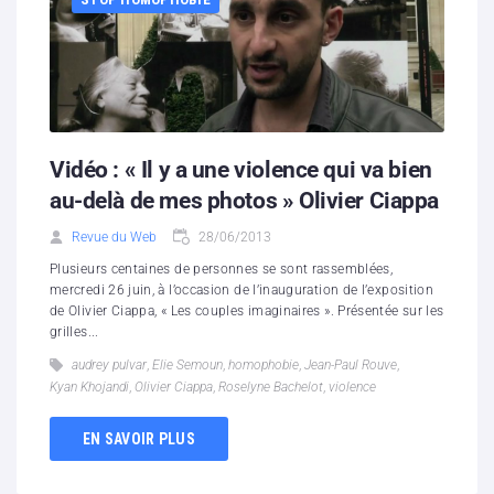
Vidéo : « Il y a une violence qui va bien
au-delà de mes photos » Olivier Ciappa
Revue du Web
28/06/2013
Plusieurs centaines de personnes se sont rassemblées,
mercredi 26 juin, à l’occasion de l’inauguration de l’exposition
de Olivier Ciappa, « Les couples imaginaires ». Présentée sur les
grilles...
audrey pulvar
,
Elie Semoun
,
homophobie
,
Jean-Paul Rouve
,
Kyan Khojandi
,
Olivier Ciappa
,
Roselyne Bachelot
,
violence
EN SAVOIR PLUS