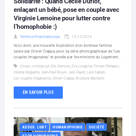
Solidarité : Quand Cécile Duflot,
enlaçant un bébé, pose en couple avec
Virginie Lemoine pour lutter contre
l’homophobie :)
Terrence Khatchadourian
15/12/2014
Voici donc une nouvelle illustration d'un bonheur familial
saisie par Olivier Ciappa, pour sa série photographique de "Les
couples imaginaires" et postée par l'ex-ministre du Logement...
Closer
,
coming-out
,
Elie Semoun
,
Eva Longoria
,
Florian Philippot
,
Helena Noguerra
,
Jean-Paul Rouve
,
Julie Gayet
,
Lara Fabian
,
Les couples imaginaires
,
Olivier Ciappa
,
Roselyne Bachelot
EN SAVOIR PLUS
ASSOS. LGBT
HUMANOPHOBIE
SOCIÉTÉ
STOP HOMOPHOBIE