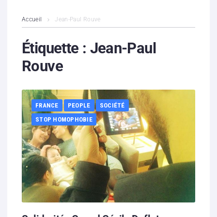
L’association
Accueil
Jean-Paul Rouve
Contenus litigieux
Étiquette :
Jean-Paul
Rouve
Nous soutenir
Boutique
FRANCE
PEOPLE
SOCIÉTÉ
Partenaires
STOP HOMOPHOBIE
Contacts
Hébergement solidaire