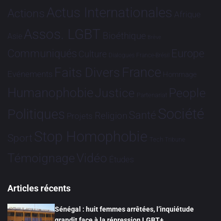
Actus Internationales
Actions
Afrique
Assos. LGBT
Bioéthique
Asie
Brève
Communiqués
Europe
Culture
Dialogues France-Brésil
France
Faits Divers
Evénements
Hommage
Humanophobie
Justice
People
Partenariat
Société
Politiques
Santé
Religion
Projets
Stop Homophobie
Sport
Tech
Tribune
Vidéo
Témoignage
Études
Articles récents
Sénégal : huit femmes arrêtées, l’inquiétude
grandit face à la répression LGBT+