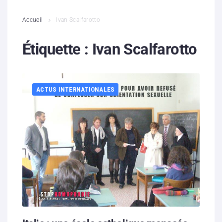
L’association
Accueil
Ivan Scalfarotto
Contenus litigieux
Étiquette :
Ivan Scalfarotto
Nous soutenir
ACTUS INTERNATIONALES
Boutique
Partenaires
Contacts
Hébergement solidaire