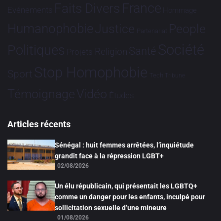
France
Faits Divers
Evénements
Hommage
Humanophobie
Justice
People
Partenariat
Société
Politiques
Santé
Religion
Projets
Stop Homophobie
Sport
Tech
Tribune
Vidéo
Témoignage
Études
Articles récents
Sénégal : huit femmes arrêtées, l’inquiétude
grandit face à la répression LGBT+
02/08/2026
Un élu républicain, qui présentait les LGBTQ+
comme un danger pour les enfants, inculpé pour
sollicitation sexuelle d’une mineure
01/08/2026