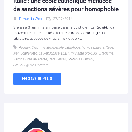
Italie : une école catholique menacée
de sanctions sévères pour homophobie
Revue du Web
27/07/2014
Stefania Giannini a annoncé dans le quotidien La Repubblica
l’ouverture d’une enquête à l’encontre de Sœur Eugenia
Libratore, accusée de « racisme » et de «...
Arcigay
,
Discrimination
,
école catholique
,
homosexualite
,
Italie
,
Ivan Scalfarotto
,
La Repubblica
,
LGBT
,
militante pro-LGBT
,
Racisme
,
Sacro Cuore de Trente
,
Sara Ferrari
,
Stefania Giannini
,
Sœur Eugenia Libratore
EN SAVOIR PLUS