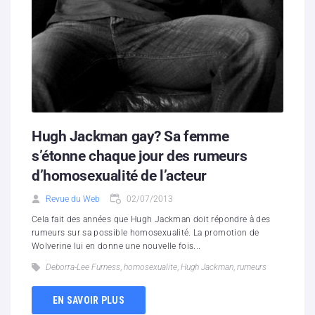
Hugh Jackman gay? Sa femme
s’étonne chaque jour des rumeurs
d’homosexualité de l’acteur
Revue du Web
02/07/2013
Cela fait des années que Hugh Jackman doit répondre à des
rumeurs sur sa possible homosexualité. La promotion de
Wolverine lui en donne une nouvelle fois...
Deborra-Lee Furness
,
homosexualite
,
Hugh Jackman
,
rumeurs
EN SAVOIR PLUS