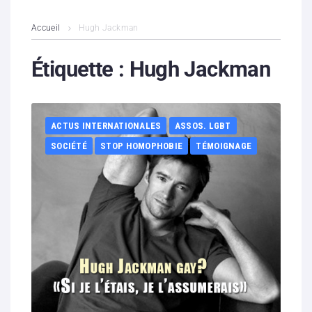
L’association
Accueil
Hugh Jackman
Contenus litigieux
Étiquette :
Hugh Jackman
Nous soutenir
ACTUS INTERNATIONALES
ASSOS. LGBT
Boutique
SOCIÉTÉ
STOP HOMOPHOBIE
TÉMOIGNAGE
Partenaires
Contacts
Hébergement solidaire