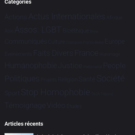
Catégories
Actus Internationales
Actions
Afrique
Assos. LGBT
Bioéthique
Asie
Brève
Communiqués
Europe
Culture
Dialogues France-Brésil
France
Faits Divers
Evénements
Hommage
Humanophobie
Justice
People
Partenariat
Société
Politiques
Santé
Religion
Projets
Stop Homophobie
Sport
Tech
Tribune
Vidéo
Témoignage
Études
Articles récents