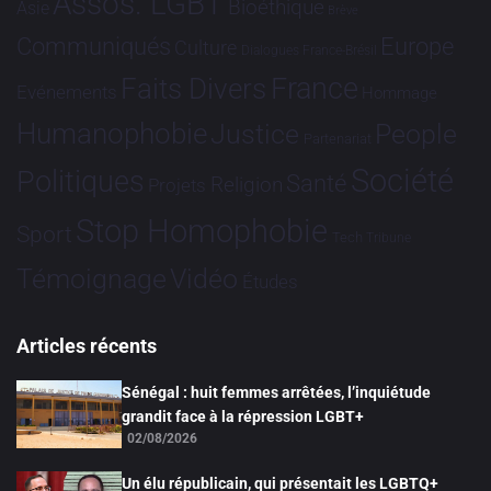
Assos. LGBT
Bioéthique
Asie
Brève
Communiqués
Europe
Culture
Dialogues France-Brésil
France
Faits Divers
Evénements
Hommage
Humanophobie
Justice
People
Partenariat
Société
Politiques
Santé
Religion
Projets
Stop Homophobie
Sport
Tech
Tribune
Vidéo
Témoignage
Études
Articles récents
Sénégal : huit femmes arrêtées, l’inquiétude
grandit face à la répression LGBT+
02/08/2026
Un élu républicain, qui présentait les LGBTQ+