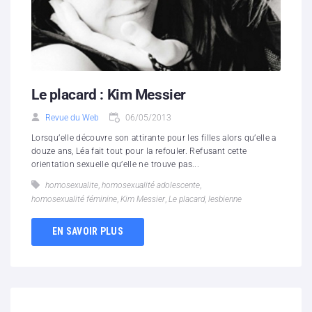
Le placard : Kim Messier
Revue du Web
06/05/2013
Lorsqu’elle découvre son attirante pour les filles alors qu’elle a
douze ans, Léa fait tout pour la refouler. Refusant cette
orientation sexuelle qu’elle ne trouve pas...
homosexualite
,
homosexualité adolescente
,
homosexualité féminine
,
Kim Messier
,
Le placard
,
lesbienne
EN SAVOIR PLUS