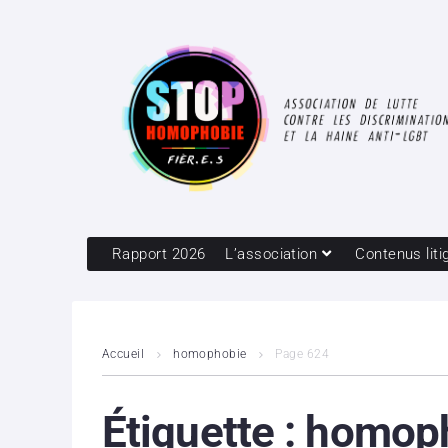
Rapport 2026
L’association
Contenus liti
Accueil
homophobie
Page 624
Étiquette :
homop