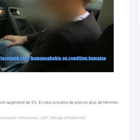
 ont augmenté de 5%. Et cela concerne de plus en plus de femmes.
osexualite
,
homosexuel
,
LGBT
,
Mariage
,
présidentielle