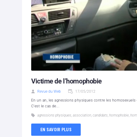
Victime de l’homophobie
Revue du Web
17/05/2012
En un an, les agressions physiques contre les homosexuels
C'est le cas de...
agressions physiques
,
association
,
candidats
,
homophobie
,
hom
EN SAVOIR PLUS