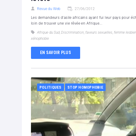
Revue du Web
27/06/2012
Les demandeurs d'asile africains ayant fui leur pays pour é
loin de trouver une vie rêvée en Afrique...
Afrique du Sud
,
Discrimination
,
faveurs sexuelles
,
femme lesbie
xénophobie
EN SAVOIR PLUS
POLITIQUES
STOP HOMOPHOBIE