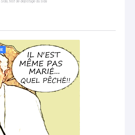
,
Sida
,
test de dépistage du sida
IE