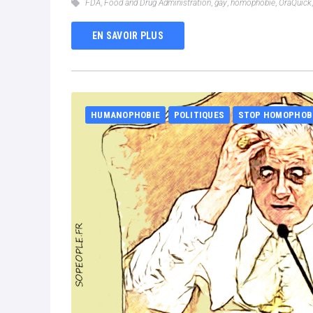
FDA
,
Food and Drug Administration
,
gay
,
homophobie
,
OraQuick
EN SAVOIR PLUS
HUMANOPHOBIE
POLITIQUES
STOP HOMOPHOB