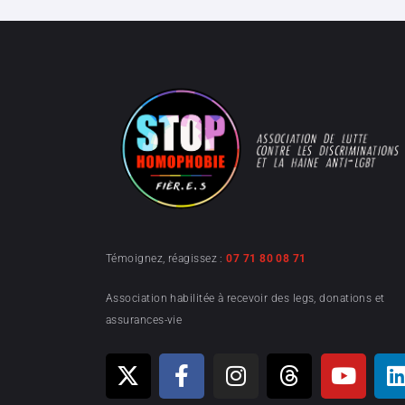
Témoignez, réagissez :
07 71 80 08 71
Association habilitée à recevoir des legs, donations et
assurances-vie