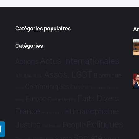
Catégories populaires
Ar
Catégories
Actus Internationales
Actions
Assos. LGBT
Bioéthique
Afrique
Asie
Communiqués
Culture
Dialogues France-
Brève
Faits Divers
Europe
Evénements
Brésil
France
Humanophobie
Hommage
Politiques
Justice
People
Partenariat
Société
Santé