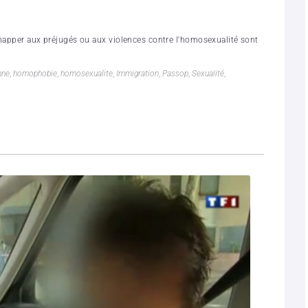
chapper aux préjugés ou aux violences contre l'homosexualité sont
nne
,
homophobie
,
homosexualite
,
Immigration
,
Passop
,
Sexualité
,