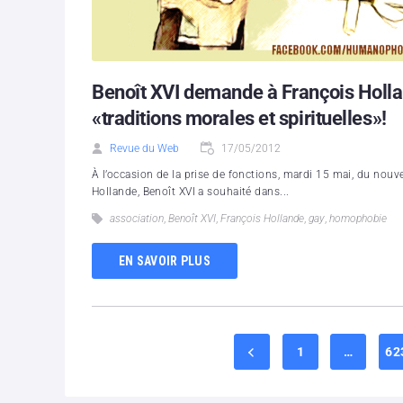
Benoît XVI demande à François Holla
«traditions morales et spirituelles»!
Revue du Web
17/05/2012
À l’occasion de la prise de fonctions, mardi 15 mai, du nouve
Hollande, Benoît XVI a souhaité dans...
association
,
Benoît XVI
,
François Hollande
,
gay
,
homophobie
EN SAVOIR PLUS
1
…
62