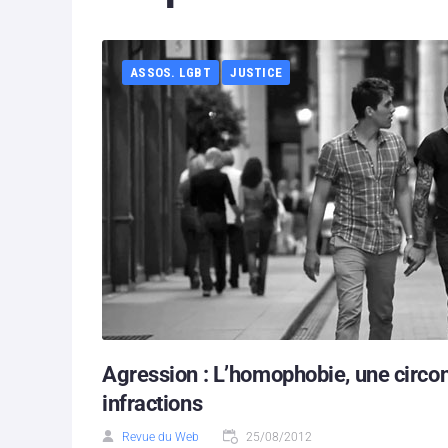
ASSOS. LGBT
JUSTICE
Agression : L’homophobie, une circo
infractions
Revue du Web
25/08/2012