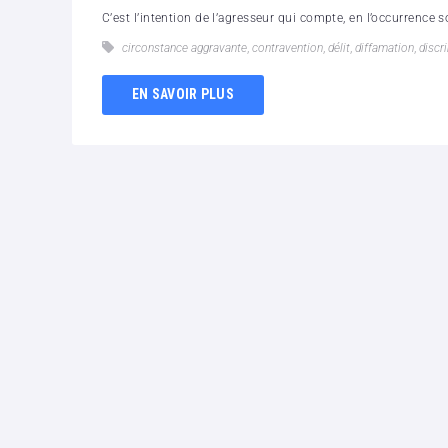
C’est l’intention de l’agresseur qui compte, en l’occurrence
circonstance aggravante
,
contravention
,
délit
,
diffamation
,
discr
EN SAVOIR PLUS