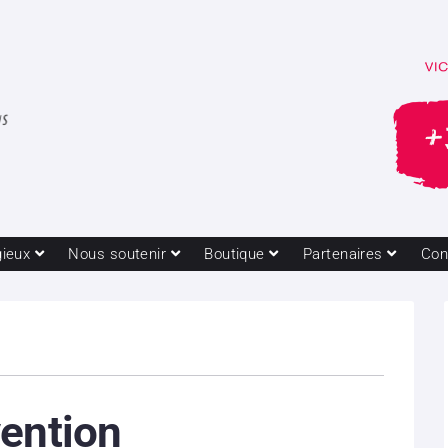
gieux
Nous soutenir
Boutique
Partenaires
Con
ention