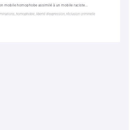
 son mobile homophobe assimilé à un mobile raciste...
iminations
,
homophobie
,
liberté d'expression
,
réclusion criminelle