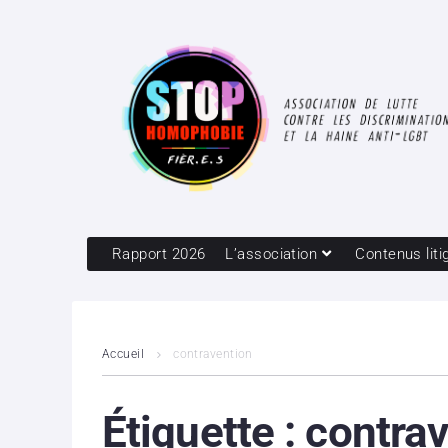
Rapport 2026
L’association
Contenus liti
Accueil
contravention
Étiquette :
contrav