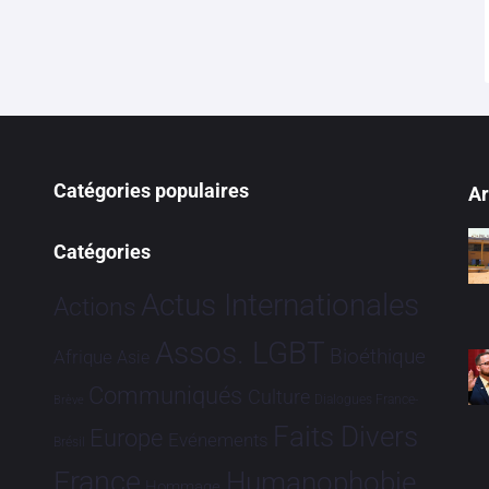
Catégories populaires
Ar
Catégories
Actus Internationales
Actions
Assos. LGBT
Bioéthique
Afrique
Asie
Communiqués
Culture
Dialogues France-
Brève
Faits Divers
Europe
Evénements
Brésil
France
Humanophobie
Hommage