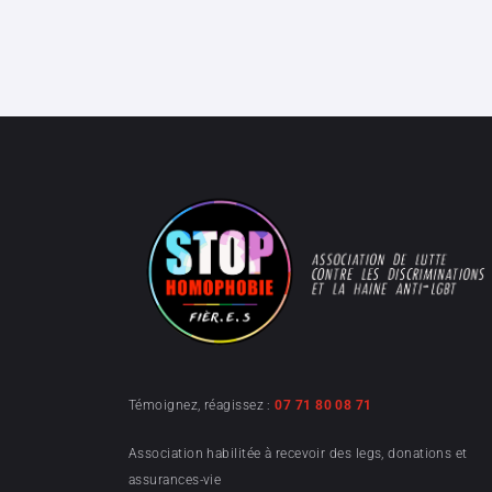
Témoignez, réagissez :
07 71 80 08 71
Association habilitée à recevoir des legs, donations et
assurances-vie