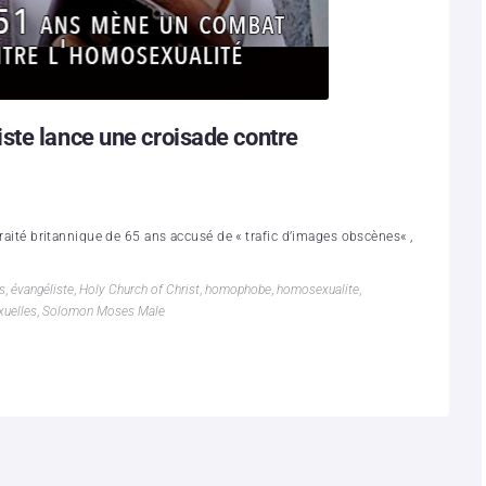
ste lance une croisade contre
etraité britannique de 65 ans accusé de « trafic d’images obscènes« ,
s
,
évangéliste
,
Holy Church of Christ
,
homophobe
,
homosexualite
,
xuelles
,
Solomon Moses Male