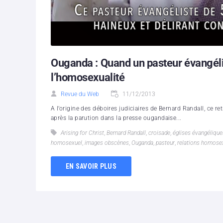
Ouganda : Quand un pasteur évangéli
l’homosexualité
Revue du Web
11/12/2013
A l’origine des déboires judiciaires de Bernard Randall, ce r
après la parution dans la presse ougandaise...
Arising for Christ
,
Bernard Randall
,
croisade
,
églises évangélique
homosexuel
,
images obscènes
,
Ouganda
,
pasteur
,
relations homose
EN SAVOIR PLUS