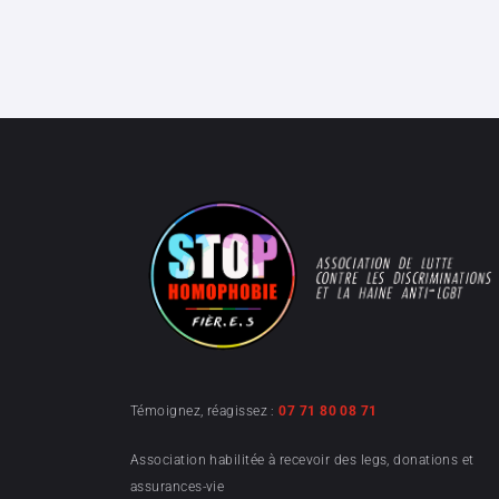
Témoignez, réagissez :
07 71 80 08 71
Association habilitée à recevoir des legs, donations et
assurances-vie