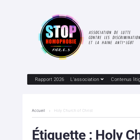
Rapport 2026
L’association
Contenus liti
Accueil
Holy Church of Christ
Étiquette :
Holy Ch