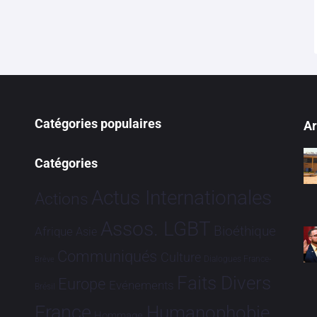
Catégories populaires
Ar
Catégories
Actus Internationales
Actions
Assos. LGBT
Bioéthique
Afrique
Asie
Communiqués
Culture
Dialogues France-
Brève
Faits Divers
Europe
Evénements
Brésil
France
Humanophobie
Hommage