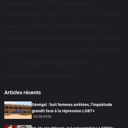
Assos. LGBT
Bioéthique
Asie
Brève
Communiqués
Europe
Culture
Dialogues France-Brésil
France
Faits Divers
Evénements
Hommage
Humanophobie
Justice
People
Partenariat
Société
Politiques
Santé
Religion
Projets
Stop Homophobie
Sport
Tech
Tribune
Vidéo
Témoignage
Études
Articles récents
Sénégal : huit femmes arrêtées, l’inquiétude
grandit face à la répression LGBT+
02/08/2026