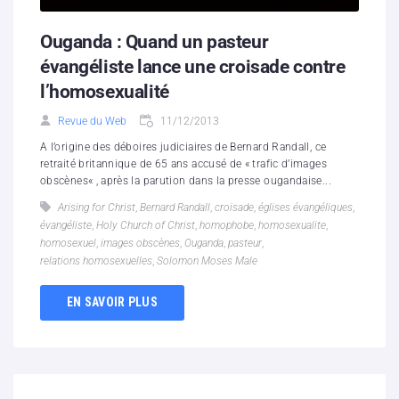
Ouganda : Quand un pasteur
évangéliste lance une croisade contre
l’homosexualité
Revue du Web
11/12/2013
A l’origine des déboires judiciaires de Bernard Randall, ce
retraité britannique de 65 ans accusé de « trafic d’images
obscènes« , après la parution dans la presse ougandaise...
Arising for Christ
,
Bernard Randall
,
croisade
,
églises évangéliques
,
évangéliste
,
Holy Church of Christ
,
homophobe
,
homosexualite
,
homosexuel
,
images obscènes
,
Ouganda
,
pasteur
,
relations homosexuelles
,
Solomon Moses Male
EN SAVOIR PLUS