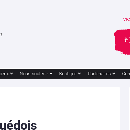
gieux
Nous soutenir
Boutique
Partenaires
Con
suédois