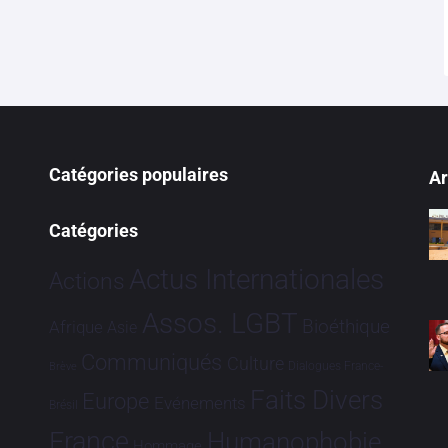
Catégories populaires
Ar
Catégories
Actus Internationales
Actions
Assos. LGBT
Bioéthique
Afrique
Asie
Communiqués
Culture
Dialogues France-
Brève
Faits Divers
Europe
Evénements
Brésil
France
Humanophobie
Hommage