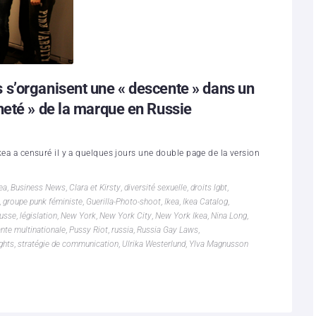
s’organisent une « descente » dans un
heté » de la marque en Russie
Ikea a censuré il y a quelques jours une double page de la version
ea
,
Business News
,
Clara et Kirsty
,
diversité sexuelle
,
droits lgbt
,
,
groupe punk féministe
,
Guerilla-Photo-shoot
,
Ikea
,
Ikea Catalog
,
russe
,
législation
,
New York
,
New York City
,
New York Ikea
,
Nina Long
,
nte multinationale
,
Pussy Riot
,
russia
,
Russia Gay Laws
,
ghts
,
stratégie de communication
,
Ulrika Westerlund
,
Ylva Magnusson