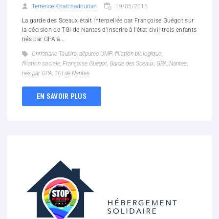
Terrence Khatchadourian
19/05/2015
La garde des Sceaux était interpellée par Françoise Guégot sur
la décision de TGI de Nantes d'inscrire à l’état civil trois enfants
nés par GPA à...
Christiane Taubira
,
députée UMP
,
filiation biologique
,
filiation sociale
,
Françoise Guégot
,
Garde des Sceaux
,
GPA
,
Nantes
,
nés par GPA
,
TGI de Nantes
EN SAVOIR PLUS