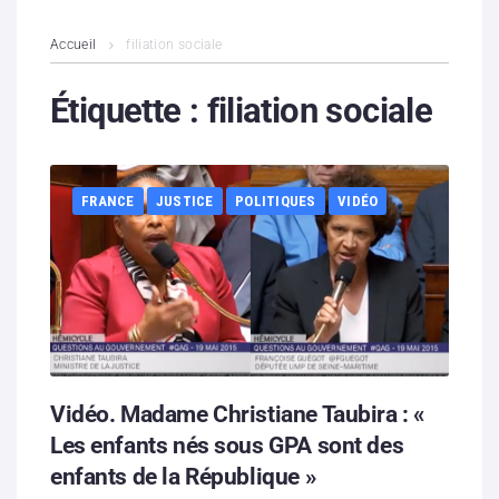
L’association
Accueil
filiation sociale
Contenus litigieux
Étiquette :
filiation sociale
Nous soutenir
FRANCE
JUSTICE
POLITIQUES
VIDÉO
Boutique
Partenaires
Contacts
Hébergement solidaire
Vidéo. Madame Christiane Taubira : «
Les enfants nés sous GPA sont des
enfants de la République »