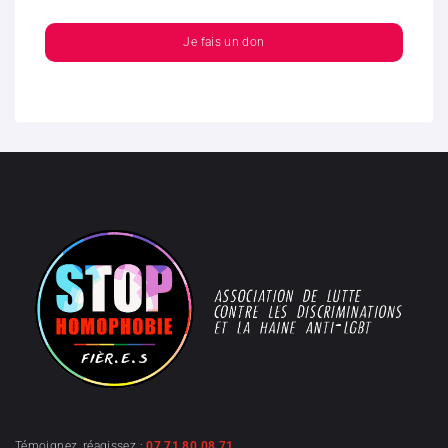
Je fais un don
Témoignez, réagissez :
07 71 80 08 71