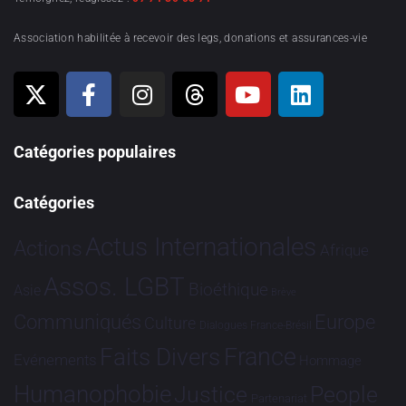
Association habilitée à recevoir des legs, donations et assurances-vie
Catégories populaires
Catégories
Actus Internationales
Actions
Afrique
Assos. LGBT
Bioéthique
Asie
Brève
Communiqués
Europe
Culture
Dialogues France-Brésil
France
Faits Divers
Evénements
Hommage
Humanophobie
Justice
People
Partenariat