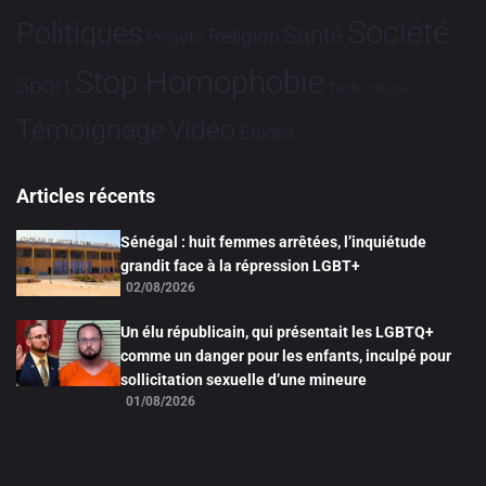
Société
Politiques
Santé
Religion
Projets
Stop Homophobie
Sport
Tech
Tribune
Vidéo
Témoignage
Études
Articles récents
Sénégal : huit femmes arrêtées, l’inquiétude
grandit face à la répression LGBT+
02/08/2026
Un élu républicain, qui présentait les LGBTQ+
comme un danger pour les enfants, inculpé pour
sollicitation sexuelle d’une mineure
01/08/2026