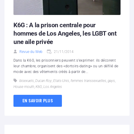
K6G : A la prison centrale pour
hommes de Los Angeles, les LGBT ont
une aile privée
Revue du Web
21/11/2014
Dans la K6G, les prisonniers peuvent s’exprimer: ils décorent
leur chambre, organisent des «dortoirs-dating» ou un défilé de
mode avec des vêtements créés à partir de...
bisexuels
,
Ducan Roy
,
Etats-Unis
,
femmes transsexuelles
,
gays
,
House mouth
,
K6G
,
Los Angeles
EN SAVOIR PLUS