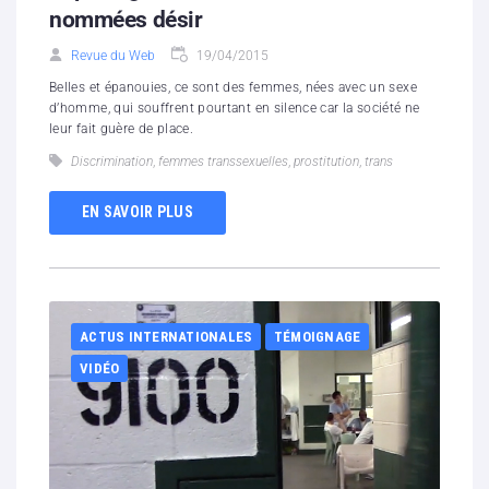
nommées désir
Revue du Web
19/04/2015
Belles et épanouies, ce sont des femmes, nées avec un sexe
d’homme, qui souffrent pourtant en silence car la société ne
leur fait guère de place.
Discrimination
,
femmes transsexuelles
,
prostitution
,
trans
EN SAVOIR PLUS
ACTUS INTERNATIONALES
TÉMOIGNAGE
VIDÉO