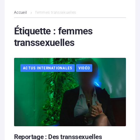
L’association
Accueil
femmes transsexuelles
Contenus litigieux
Étiquette :
femmes
transsexuelles
Nous soutenir
Boutique
ACTUS INTERNATIONALES
VIDÉO
Partenaires
Contacts
Hébergement solidaire
Reportage : Des transsexuelles