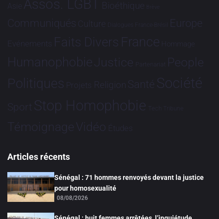
Assos. LGBT
Bioéthique
Asie
Brève
Communiqués
Europe
Culture
Dialogues France-Brésil
France
Faits Divers
Evénements
Hommage
Humanophobie
Justice
People
Partenariat
Société
Politiques
Santé
Religion
Projets
Stop Homophobie
Sport
Tech
Tribune
Vidéo
Témoignage
Études
Articles récents
Sénégal : 71 hommes renvoyés devant la justice
pour homosexualité
08/08/2026
Sénégal : huit femmes arrêtées, l’inquiétude