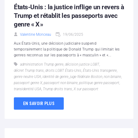
États-Unis : la justice inflige un revers à
Trump et rétablit les passeports avec
genre « X »
Valentine Monceau
19/06/2025
Aux États-Unis, une décision judiciaire suspend
temporairement la politique de Donald Trump qui limitait les
genres reconnus sur les passeports à « masculin » et «...
administration Trump genre
,
décision justice LGBT
,
décret Trump trans
,
droits LGBT États-Unis
,
États-Unis transgenre
,
genre neutre USA
,
identité de genre
,
juge fédérale Boston
,
non binaire
,
passeport genre X
,
passeport non binaire
,
politique genre passeport
,
transidentité USA
,
Trump droits trans
,
X sur passeport
EN SAVOIR PLUS