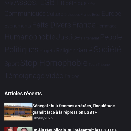
Assos. LGBT
Bioéthique
Asie
Brève
Communiqués
Europe
Culture
Dialogues France-Brésil
France
Faits Divers
Evénements
Hommage
Humanophobie
Justice
People
Partenariat
Société
Politiques
Santé
Religion
Projets
Stop Homophobie
Sport
Tech
Tribune
Vidéo
Témoignage
Études
Articles récents
Sénégal : huit femmes arrêtées, l’inquiétude
grandit face à la répression LGBT+
02/08/2026
Un élu républicain, qui présentait les LGBTQ+