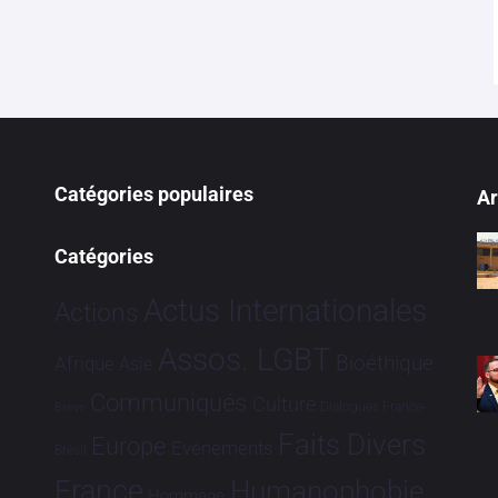
Catégories populaires
Ar
Catégories
Actus Internationales
Actions
Assos. LGBT
Bioéthique
Afrique
Asie
Communiqués
Culture
Dialogues France-
Brève
Faits Divers
Europe
Evénements
Brésil
France
Humanophobie
Hommage