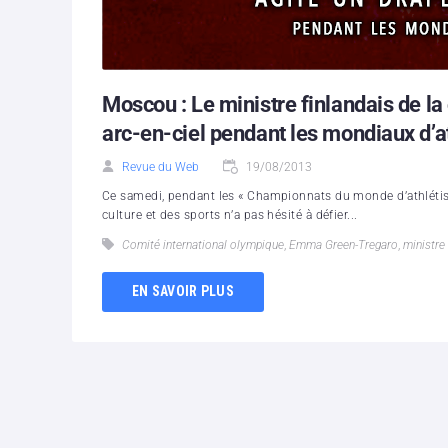
Moscou : Le ministre finlandais de la
arc-en-ciel pendant les mondiaux d’a
Revue du Web
19/08/2013
Ce samedi, pendant les « Championnats du monde d’athlétism
culture et des sports n’a pas hésité à défier...
Comité international olympique
,
Emma Green-Tregaro
,
ministre 
EN SAVOIR PLUS