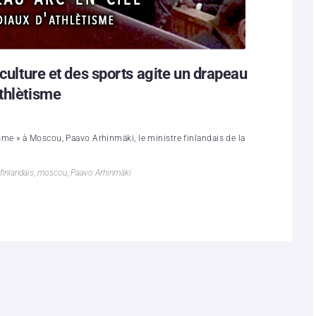
 culture et des sports agite un drapeau
thlètisme
e » à Moscou, Paavo Arhinmäki, le ministre finlandais de la
finlandais
,
moscou
,
Paavo Arhinmäki