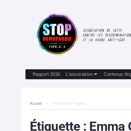
Rapport 2026
L’association
Contenus liti
Accueil
Emma Green-Tregaro
Étiquette :
Emma G