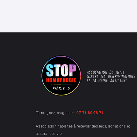
Témoignez, réagissez :
07 71 80 08 71
Association habilitée à recevoir des legs, donations et
assurances-vie