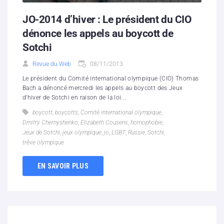
JO-2014 d’hiver : Le président du CIO
dénonce les appels au boycott de
Sotchi
Revue du Web
08/11/2013
Le président du Comité international olympique (CIO) Thomas
Bach a dénoncé mercredi les appels au boycott des Jeux
d’hiver de Sotchi en raison de la loi...
boycott
,
boycotts
,
Comité international olympique
,
Dmitry Chernyshenko
,
Elizabeth Cousens
,
homophobie
,
Jeux de Sotchi
,
jeux olympique
,
jo
,
LGBT
,
Russie
,
Sotchi
,
trêve olympique
EN SAVOIR PLUS