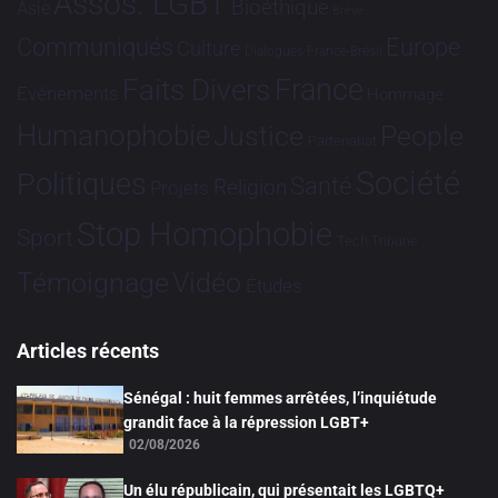
Assos. LGBT
Bioéthique
Asie
Brève
Communiqués
Europe
Culture
Dialogues France-Brésil
France
Faits Divers
Evénements
Hommage
Humanophobie
Justice
People
Partenariat
Société
Politiques
Santé
Religion
Projets
Stop Homophobie
Sport
Tech
Tribune
Vidéo
Témoignage
Études
Articles récents
Sénégal : huit femmes arrêtées, l’inquiétude
grandit face à la répression LGBT+
02/08/2026
Un élu républicain, qui présentait les LGBTQ+