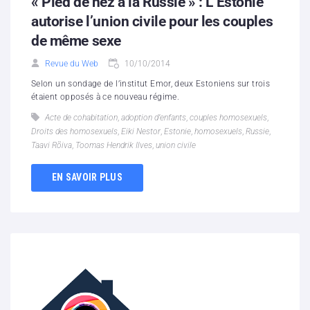
« Pied de nez à la Russie » : L’Estonie
autorise l’union civile pour les couples
de même sexe
Revue du Web
10/10/2014
Selon un sondage de l’institut Emor, deux Estoniens sur trois
étaient opposés à ce nouveau régime.
Acte de cohabitation
,
adoption d’enfants
,
couples homosexuels
,
Droits des homosexuels
,
Eiki Nestor
,
Estonie
,
homosexuels
,
Russie
,
Taavi Rõiva
,
Toomas Hendrik Ilves
,
union civile
EN SAVOIR PLUS