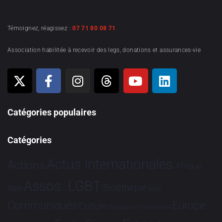
Témoignez, réagissez :
07 71 80 08 71
Association habilitée à recevoir des legs, donations et assurances-vie
Catégories populaires
Catégories
Actus Internationales
Actions
Afrique
Assos. LGBT
Bioéthique
Asie
Brève
Communiqués
Europe
Culture
Dialogues France-Brésil