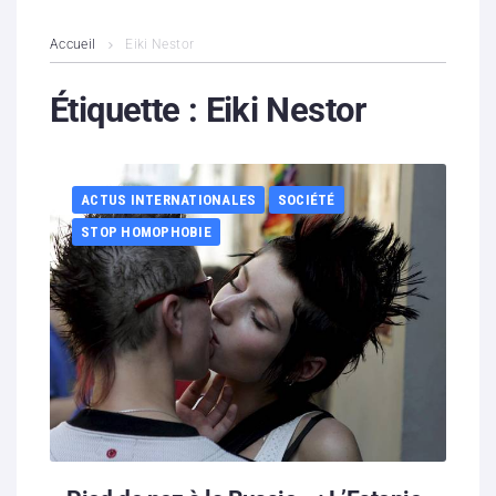
L’association
Accueil
Eiki Nestor
Contenus litigieux
Étiquette :
Eiki Nestor
Nous soutenir
ACTUS INTERNATIONALES
SOCIÉTÉ
Boutique
STOP HOMOPHOBIE
Partenaires
Contacts
Hébergement solidaire