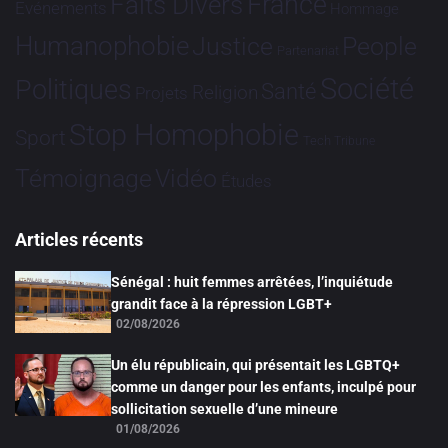
France
Faits Divers
Evénements
Hommage
Humanophobie
Justice
People
Partenariat
Société
Politiques
Santé
Religion
Projets
Stop Homophobie
Sport
Tech
Tribune
Vidéo
Témoignage
Études
Articles récents
Sénégal : huit femmes arrêtées, l’inquiétude
grandit face à la répression LGBT+
02/08/2026
Un élu républicain, qui présentait les LGBTQ+
comme un danger pour les enfants, inculpé pour
sollicitation sexuelle d’une mineure
01/08/2026