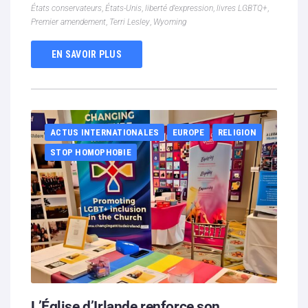
États conservateurs
,
États-Unis
,
liberté d’expression
,
livres LGBTQ+
,
Premier amendement
,
Terri Lesley
,
Wyoming
EN SAVOIR PLUS
ACTUS INTERNATIONALES
EUROPE
RELIGION
STOP HOMOPHOBIE
L’Église d’Irlande renforce son