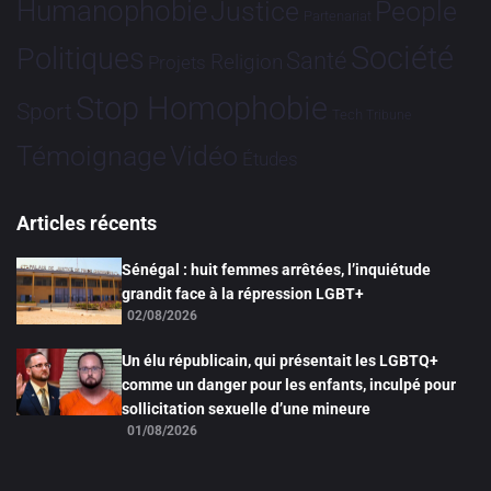
Humanophobie
Justice
People
Partenariat
Société
Politiques
Santé
Religion
Projets
Stop Homophobie
Sport
Tech
Tribune
Vidéo
Témoignage
Études
Articles récents
Sénégal : huit femmes arrêtées, l’inquiétude
grandit face à la répression LGBT+
02/08/2026
Un élu républicain, qui présentait les LGBTQ+
comme un danger pour les enfants, inculpé pour
sollicitation sexuelle d’une mineure
01/08/2026