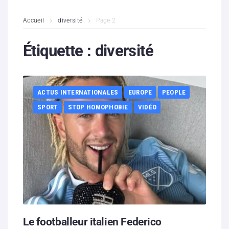
L’association
Accueil
diversité
Page 2
Contenus litigieux
Étiquette :
diversité
Nous soutenir
ACTUS INTERNATIONALES
EUROPE
PEOPLE
Boutique
SPORT
STOP HOMOPHOBIE
VIDÉO
Partenaires
Contacts
Hébergement solidaire
Le footballeur italien Federico