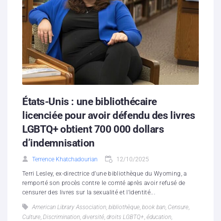
États-Unis : une bibliothécaire
licenciée pour avoir défendu des livres
LGBTQ+ obtient 700 000 dollars
d’indemnisation
Terrence Khatchadourian
12/10/2025
Terri Lesley, ex-directrice d’une bibliothèque du Wyoming, a
remporté son procès contre le comté après avoir refusé de
censurer des livres sur la sexualité et l’identité...
American Library Association
,
bibliothèque
,
book ban
,
Censure
,
Culture
,
Discrimination
,
diversité
,
droits LGBTQ+
,
éducation
,