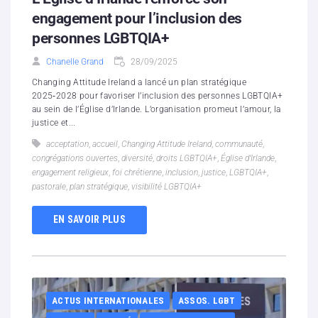
engagement pour l’inclusion des
personnes LGBTQIA+
Chanelle Grand
28/09/2025
Changing Attitude Ireland a lancé un plan stratégique
2025‑2028 pour favoriser l’inclusion des personnes LGBTQIA+
au sein de l’Église d’Irlande. L’organisation promeut l’amour, la
justice et...
acceptation
,
accueil
,
Changing Attitude Ireland
,
communauté
,
congrégations ouvertes
,
diversité
,
droits LGBTQIA+
,
Église d’Irlande
,
engagement religieux
,
foi chrétienne
,
inclusion
,
justice
,
LGBTQIA+
,
pastorale
,
plan stratégique
,
visibilité LGBTQIA+
EN SAVOIR PLUS
ACTUS INTERNATIONALES
ASSOS. LGBT