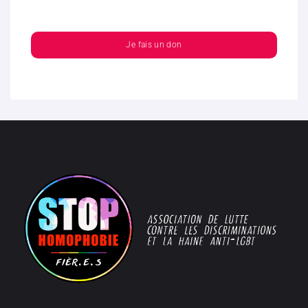
Je fais un don