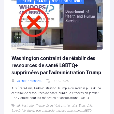
JUSTICE
SANTÉ
STOP HOMOPHOBIE
Washington contraint de rétablir des
ressources de santé LGBTQ+
supprimées par l’administration Trump
Valentine Monceau
14/09/2025
Aux États-Unis, l’administration Trump a dû rétablir plus d’une
centaine de ressources de santé publique effacées en janvier.
Une victoire pour les médecins et associations LGBTQ+,...
administration Trump
,
diversité
,
droits humains
,
États-Unis
,
GLAAD
,
identité de genre
,
inclusion
,
justice américaine
,
LGBTQ
,