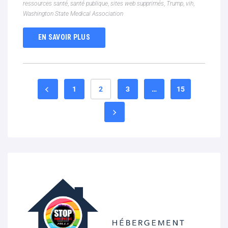
ressources santé
,
santé publique
,
sites web supprimés
,
Trump
,
vih
,
Washington State Medical Association
EN SAVOIR PLUS
1
2
3
…
15