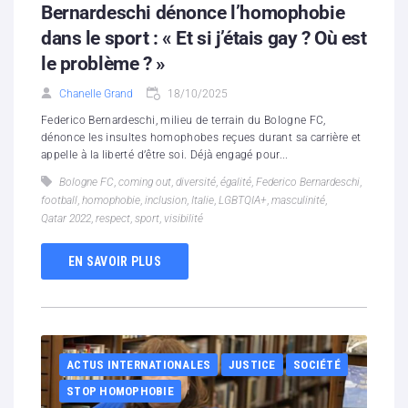
Bernardeschi dénonce l’homophobie
dans le sport : « Et si j’étais gay ? Où est
le problème ? »
Chanelle Grand
18/10/2025
Federico Bernardeschi, milieu de terrain du Bologne FC,
dénonce les insultes homophobes reçues durant sa carrière et
appelle à la liberté d’être soi. Déjà engagé pour...
Bologne FC
,
coming out
,
diversité
,
égalité
,
Federico Bernardeschi
,
football
,
homophobie
,
inclusion
,
Italie
,
LGBTQIA+
,
masculinité
,
Qatar 2022
,
respect
,
sport
,
visibilité
EN SAVOIR PLUS
ACTUS INTERNATIONALES
JUSTICE
SOCIÉTÉ
STOP HOMOPHOBIE