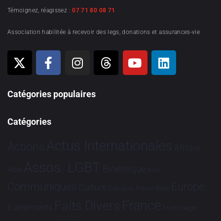
Témoignez, réagissez :
07 71 80 08 71
Association habilitée à recevoir des legs, donations et assurances-vie
Catégories populaires
Catégories
Actus Internationales
Actions
Afrique
Assos. LGBT
Bioéthique
Asie
Brève
Communiqués
Europe
Culture
Dialogues France-Brésil
France
Faits Divers
Evénements
Hommage