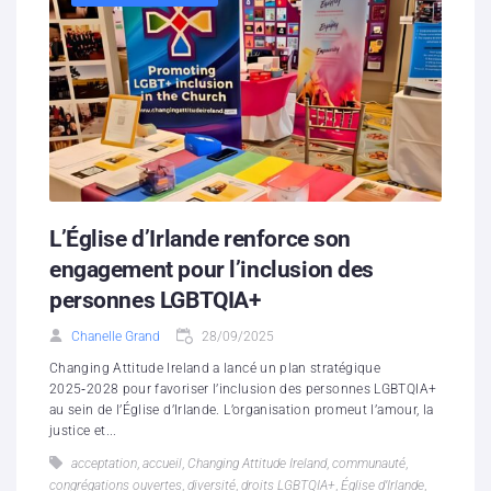
L’Église d’Irlande renforce son
engagement pour l’inclusion des
personnes LGBTQIA+
Chanelle Grand
28/09/2025
Changing Attitude Ireland a lancé un plan stratégique
2025‑2028 pour favoriser l’inclusion des personnes LGBTQIA+
au sein de l’Église d’Irlande. L’organisation promeut l’amour, la
justice et...
acceptation
,
accueil
,
Changing Attitude Ireland
,
communauté
,
congrégations ouvertes
,
diversité
,
droits LGBTQIA+
,
Église d’Irlande
,