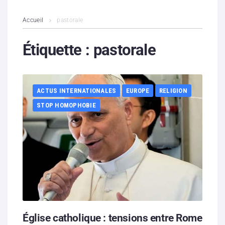
L’association
Accueil
pastorale
Contenus litigieux
Étiquette :
pastorale
Nous soutenir
ACTUS INTERNATIONALES
EUROPE
RELIGION
Boutique
STOP HOMOPHOBIE
Partenaires
Contacts
Hébergement solidaire
Église catholique : tensions entre Rome