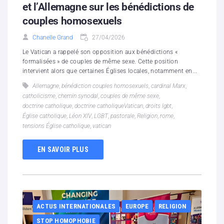
et l’Allemagne sur les bénédictions de
couples homosexuels
Chanelle Grand
27/04/2026
Le Vatican a rappelé son opposition aux bénédictions «
formalisées » de couples de même sexe. Cette position
intervient alors que certaines Églises locales, notamment en...
Allemagne
,
bénédiction couples homosexuels
,
cardinal Marx
,
catholicisme
,
chemin synodal
,
couples de même sexe
,
doctrine catholique
,
doctrine catholiqueVatican
,
droits lgbt
,
Église catholique
,
Léon XIV
,
LGBT
,
pastorale
,
Religion
,
rome
,
tensions Église catholique
,
vatican
EN SAVOIR PLUS
ACTUS INTERNATIONALES
EUROPE
RELIGION
STOP HOMOPHOBIE