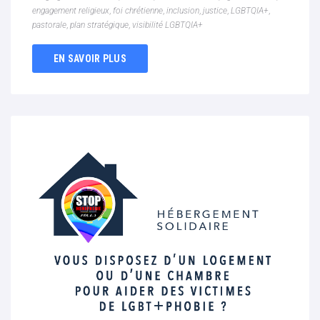
engagement religieux
,
foi chrétienne
,
inclusion
,
justice
,
LGBTQIA+
,
pastorale
,
plan stratégique
,
visibilité LGBTQIA+
EN SAVOIR PLUS