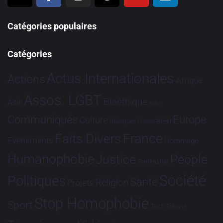
Catégories populaires
Catégories
Actus Internationales
Actions
Afrique
Assos. LGBT
Bioéthique
Asie
Brève
Communiqués
Europe
Culture
Dialogues France-Brésil
France
Faits Divers
Evénements
Hommage
Humanophobie
Justice
People
Partenariat
Société
Politiques
Santé
Religion
Projets
Stop Homophobie
Sport
Tech
Tribune