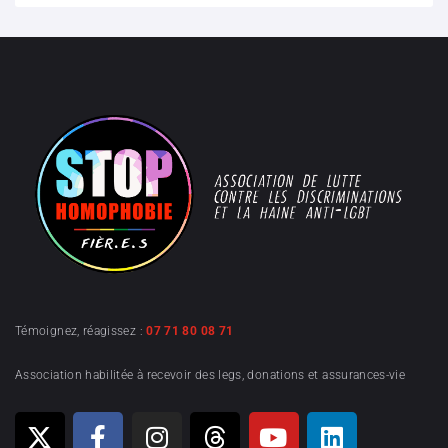
Témoignez, réagissez :
07 71 80 08 71
Association habilitée à recevoir des legs, donations et assurances-vie