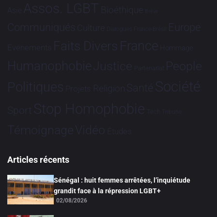
Assos. LGBT
Bioéthique
Asie
Brève
Communiqués
Europe
Culture
Dialogues France-Brésil
France
Faits Divers
Evénements
Hommage
Humanophobie
Justice
People
Partenariat
Société
Politiques
Santé
Religion
Projets
Stop Homophobie
Sport
Tech
Tribune
Vidéo
Témoignage
Études
Articles récents
Sénégal : huit femmes arrêtées, l’inquiétude
grandit face à la répression LGBT+
02/08/2026