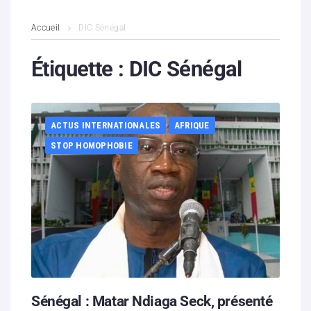
L’association
Accueil
DIC Sénégal
Contenus litigieux
Étiquette :
DIC Sénégal
Nous soutenir
ACTUS INTERNATIONALES
AFRIQUE
Boutique
STOP HOMOPHOBIE
Partenaires
Contacts
Hébergement solidaire
Sénégal : Matar Ndiaga Seck, présenté