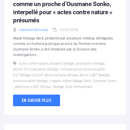
comme un proche d’Ousmane Sonko,
interpellé pour « actes contre nature »
présumés
Valentine Monceau
15/05/2026
Matar Ndiaga Seck, présenté par plusieurs médias sénégalais
comme un homme politique proche du Premier ministre
Ousmane Sonko, a été interpellé par la Division des
investigations...
actes contre nature
,
actualité Sénégal
,
arrestation Sénégal
,
article 319 Code pénal Sénégal
,
criminalisation homosexualité
,
DIC Sénégal
,
Djoloff
,
droits humains Afrique
,
droits LGBT Sénégal
,
homosexualité Sénégal
,
Linguère
,
Matar Ndiaga Seck
,
Ousmane Sonko
,
répression LGBT Afrique
,
Sénégal
,
Stop Homophobie
EN SAVOIR PLUS