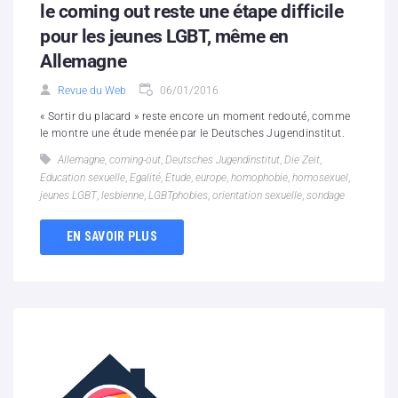
le coming out reste une étape difficile
pour les jeunes LGBT, même en
Allemagne
Revue du Web
06/01/2016
« Sortir du placard » reste encore un moment redouté, comme
le montre une étude menée par le Deutsches Jugendinstitut.
Allemagne
,
coming-out
,
Deutsches Jugendinstitut
,
Die Zeit
,
Education sexuelle
,
Egalité
,
Etude
,
europe
,
homophobie
,
homosexuel
,
jeunes LGBT
,
lesbienne
,
LGBTphobies
,
orientation sexuelle
,
sondage
EN SAVOIR PLUS