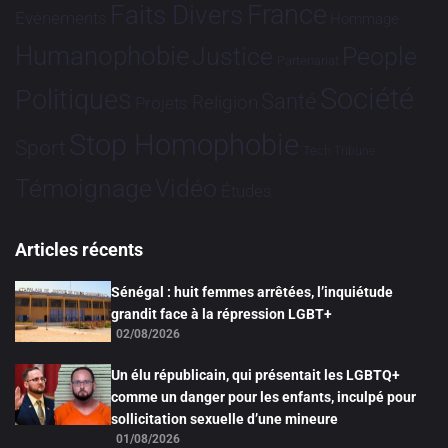
France
Faits Divers
Evénements
Hommage
Humanophobie
Justice
People
Partenariat
Société
Politiques
Santé
Religion
Projets
Stop Homophobie
Sport
Tech
Tribune
Vidéo
Témoignage
Études
Articles récents
Sénégal : huit femmes arrêtées, l’inquiétude
grandit face à la répression LGBT+
02/08/2026
Un élu républicain, qui présentait les LGBTQ+
comme un danger pour les enfants, inculpé pour
sollicitation sexuelle d’une mineure
01/08/2026