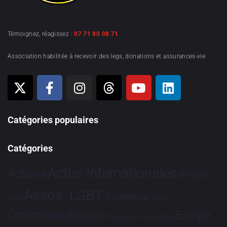
Témoignez, réagissez :
07 71 80 08 71
Association habilitée à recevoir des legs, donations et assurances-vie
Catégories populaires
Catégories
Actus Internationales
Actions
Afrique
Assos. LGBT
Bioéthique
Asie
Brève
Communiqués
Europe
Culture
Dialogues France-Brésil