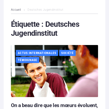
L’association
Accueil
Deutsches Jugendinstitut
Contenus litigieux
Étiquette :
Deutsches
Jugendinstitut
Nous soutenir
Boutique
ACTUS INTERNATIONALES
SOCIÉTÉ
Partenaires
TÉMOIGNAGE
Contacts
Hébergement solidaire
On a beau dire que les mœurs évoluent,