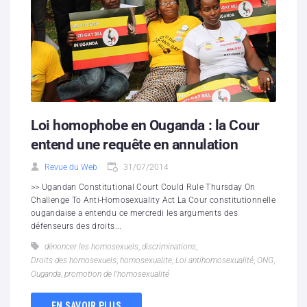
Loi homophobe en Ouganda : la Cour
entend une requête en annulation
Revue du Web
31/07/2014
>> Ugandan Constitutional Court Could Rule Thursday On
Challenge To Anti-Homosexuality Act La Cour constitutionnelle
ougandaise a entendu ce mercredi les arguments des
défenseurs des droits...
dénoncer les homosexuels
,
discriminations
,
Droits des homosexuels
,
homosexualite
,
Loi antihomosexualité
,
ONG
,
Ouganda
,
promotion de l'homosexualité
EN SAVOIR PLUS