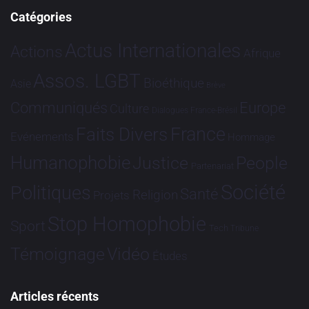
Catégories
Actus Internationales
Actions
Afrique
Assos. LGBT
Bioéthique
Asie
Brève
Communiqués
Europe
Culture
Dialogues France-Brésil
France
Faits Divers
Evénements
Hommage
Humanophobie
Justice
People
Partenariat
Société
Politiques
Santé
Religion
Projets
Stop Homophobie
Sport
Tech
Tribune
Vidéo
Témoignage
Études
Articles récents