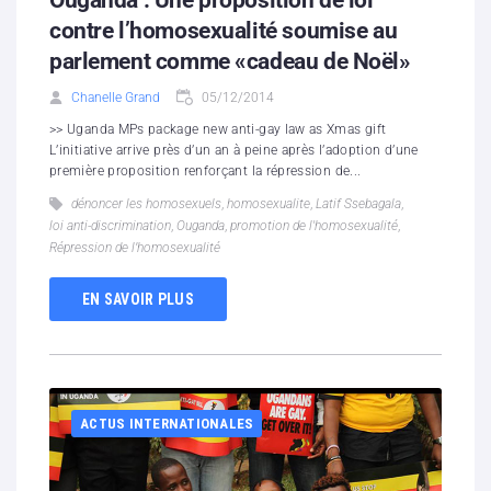
Ouganda : Une proposition de loi
contre l’homosexualité soumise au
parlement comme «cadeau de Noël»
Chanelle Grand
05/12/2014
>> Uganda MPs package new anti-gay law as Xmas gift
L’initiative arrive près d’un an à peine après l’adoption d’une
première proposition renforçant la répression de...
dénoncer les homosexuels
,
homosexualite
,
Latif Ssebagala
,
loi anti-discrimination
,
Ouganda
,
promotion de l'homosexualité
,
Répression de l’homosexualité
EN SAVOIR PLUS
ACTUS INTERNATIONALES