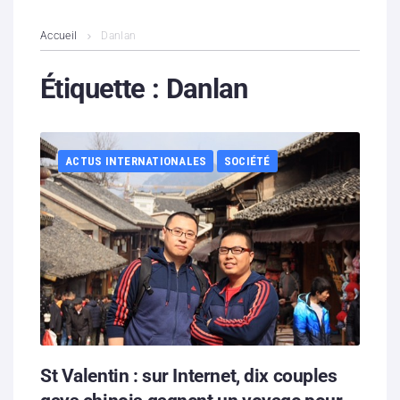
L’association
Accueil
Danlan
Contenus litigieux
Étiquette :
Danlan
Nous soutenir
ACTUS INTERNATIONALES
SOCIÉTÉ
Boutique
Partenaires
Contacts
Hébergement solidaire
St Valentin : sur Internet, dix couples