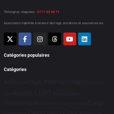
Témoignez, réagissez :
07 71 80 08 71
Association habilitée à recevoir des legs, donations et assurances-vie
Catégories populaires
Catégories
Actus Internationales
Actions
Afrique
Assos. LGBT
Bioéthique
Asie
Brève
Communiqués
Europe
Culture
Dialogues France-Brésil
France
Faits Divers
Evénements
Hommage