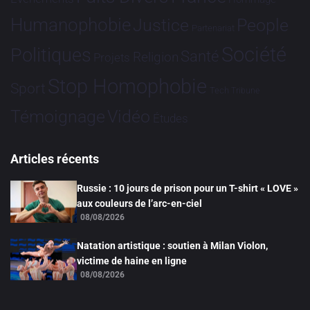
Humanophobie
Justice
People
Partenariat
Société
Politiques
Santé
Religion
Projets
Stop Homophobie
Sport
Tech
Tribune
Vidéo
Témoignage
Études
Articles récents
Russie : 10 jours de prison pour un T-shirt « LOVE »
aux couleurs de l’arc-en-ciel
08/08/2026
Natation artistique : soutien à Milan Violon,
victime de haine en ligne
08/08/2026