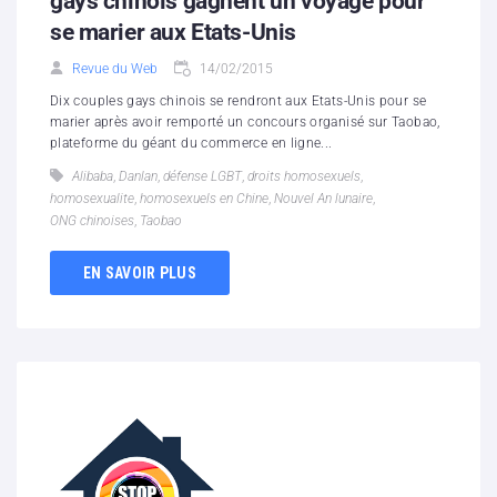
gays chinois gagnent un voyage pour
se marier aux Etats-Unis
Revue du Web
14/02/2015
Dix couples gays chinois se rendront aux Etats-Unis pour se
marier après avoir remporté un concours organisé sur Taobao,
plateforme du géant du commerce en ligne...
Alibaba
,
Danlan
,
défense LGBT
,
droits homosexuels
,
homosexualite
,
homosexuels en Chine
,
Nouvel An lunaire
,
ONG chinoises
,
Taobao
EN SAVOIR PLUS