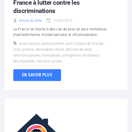
France à lutter contre les
discriminations
Revue du Web
17/02/2015
La France se heurte à des cas de plus en plus nombreux
d'antisémitisme, d'islamophobie et d'homophobie.
actes haineux
,
antimusulmans
,
Asile
,
Conseil de l'Europe
,
crise syrienne
,
demandeurs d’asile
,
discours de haine
,
faits homophobes
,
homophobie
,
Immigration
,
intolérance
,
Nils Muiznieks
,
Racisme
,
syriens
EN SAVOIR PLUS