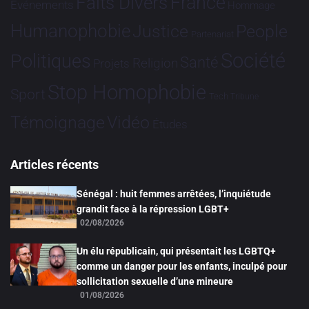
France
Faits Divers
Evénements
Hommage
Humanophobie
Justice
People
Partenariat
Société
Politiques
Santé
Religion
Projets
Stop Homophobie
Sport
Tech
Tribune
Vidéo
Témoignage
Études
Articles récents
Sénégal : huit femmes arrêtées, l’inquiétude
grandit face à la répression LGBT+
02/08/2026
Un élu républicain, qui présentait les LGBTQ+
comme un danger pour les enfants, inculpé pour
sollicitation sexuelle d’une mineure
01/08/2026