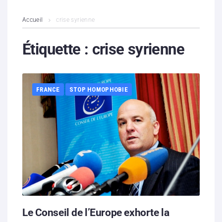
L’association
Accueil
crise syrienne
Contenus litigieux
Étiquette :
crise syrienne
Nous soutenir
FRANCE
STOP HOMOPHOBIE
Boutique
Partenaires
Contacts
Hébergement solidaire
Le Conseil de l’Europe exhorte la