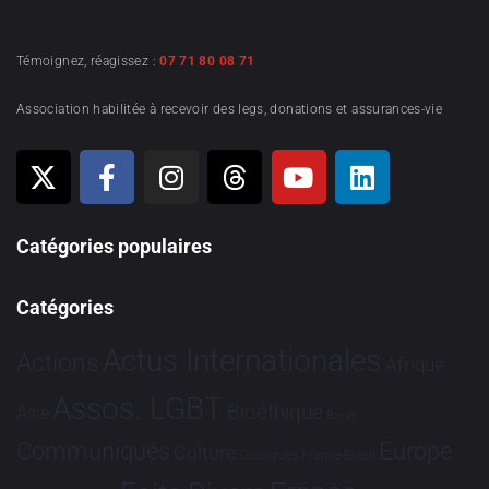
Témoignez, réagissez :
07 71 80 08 71
Association habilitée à recevoir des legs, donations et assurances-vie
Catégories populaires
Catégories
Actus Internationales
Actions
Afrique
Assos. LGBT
Bioéthique
Asie
Brève
Communiqués
Europe
Culture
Dialogues France-Brésil