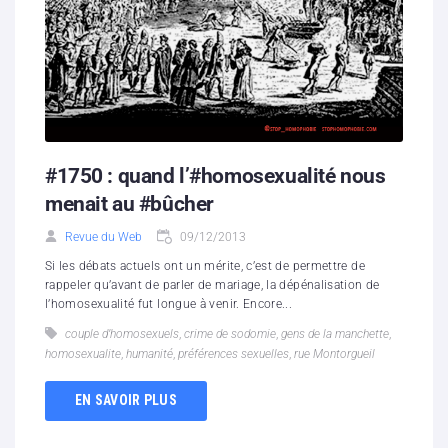
#1750 : quand l’#homosexualité nous
menait au #bûcher
Revue du Web
09/12/2013
Si les débats actuels ont un mérite, c’est de permettre de
rappeler qu’avant de parler de mariage, la dépénalisation de
l’homosexualité fut longue à venir. Encore...
couple d’homosexuels
,
crime de sodomie
,
gens de la manchette
,
homosexualite
,
humanité
,
préférences sexuelles
,
rue Montorgueil
EN SAVOIR PLUS