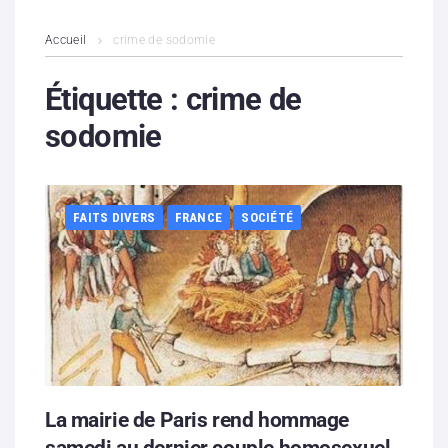
L’association
Accueil
crime de sodomie
Contenus litigieux
Étiquette :
crime de
sodomie
Nous soutenir
Boutique
FAITS DIVERS
FRANCE
SOCIÉTÉ
Partenaires
Contacts
Hébergement solidaire
La mairie de Paris rend hommage
samedi au dernier couple homosexuel