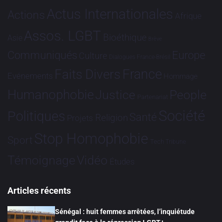
Actus Internationales
Actions
Afrique
Assos. LGBT
Bioéthique
Asie
Brève
Communiqués
Europe
Culture
Dialogues France-Brésil
France
Faits Divers
Evénements
Hommage
Humanophobie
Justice
People
Partenariat
Société
Politiques
Santé
Religion
Projets
Stop Homophobie
Sport
Tech
Tribune
Vidéo
Témoignage
Études
Articles récents
Sénégal : huit femmes arrêtées, l’inquiétude