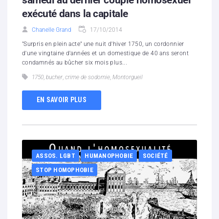
exécuté dans la capitale
Chanelle Grand
17/10/2014
"Surpris en plein acte" une nuit d'hiver 1750, un cordonnier
d'une vingtaine d'années et un domestique de 40 ans seront
condamnés au bûcher six mois plus...
1750
,
bucher
,
crime de sodomie
,
Montorgueil
EN SAVOIR PLUS
ASSOS. LGBT
HUMANOPHOBIE
SOCIÉTÉ
STOP HOMOPHOBIE