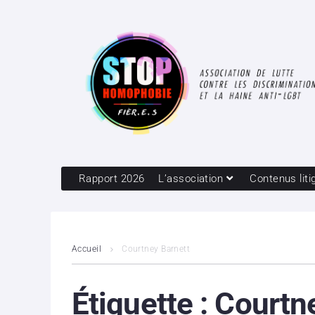
Rapport 2026
L’association
Contenus liti
Accueil
Courtney Barnett
Étiquette :
Courtn