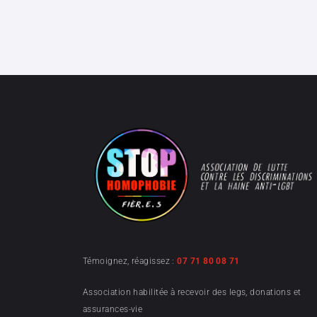
Témoignez, réagissez :
07 71 80 08 71
Association habilitée à recevoir des legs, donations et
assurances-vie