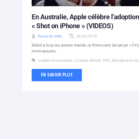
En Australie, Apple célèbre l’adopti
« Shot on iPhone » (VIDEOS)
Revue du Web
26/02/2018
Dédié à tous les jeunes mariés, la firme vient de lancer « Fir
homosexuels.
couples homosexuels
,
Courtney Barnett
,
INXS
,
Mariage pour to
EN SAVOIR PLUS