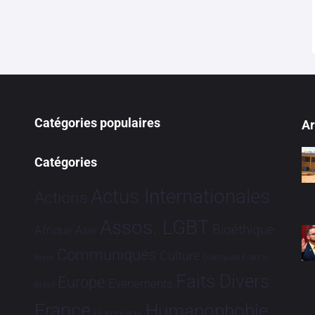
Catégories populaires
Ar
Catégories
Actus Internationales
Actions
Assos. LGBT
Bioéthique
Afrique
Asie
Communiqués
Culture
Dialogues France-
Brève
Faits Divers
Europe
Evénements
Brésil
France
Humanophobie
Hommage