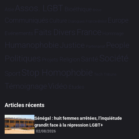
Assos. LGBT
Bioéthique
Asie
Brève
Communiqués
Europe
Culture
Dialogues France-Brésil
France
Faits Divers
Evénements
Hommage
Humanophobie
Justice
People
Partenariat
Société
Politiques
Santé
Religion
Projets
Stop Homophobie
Sport
Tech
Tribune
Vidéo
Témoignage
Études
Articles récents
Sénégal : huit femmes arrêtées, l’inquiétude
grandit face à la répression LGBT+
02/08/2026