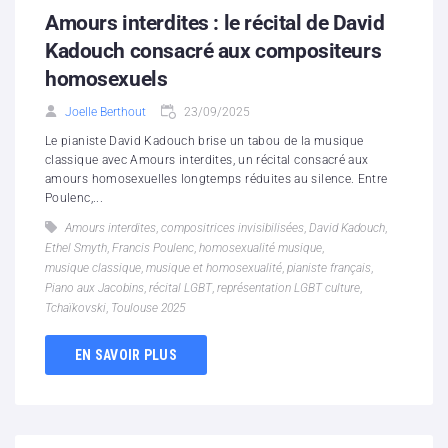
Amours interdites : le récital de David
Kadouch consacré aux compositeurs
homosexuels
Joelle Berthout
23/09/2025
Le pianiste David Kadouch brise un tabou de la musique
classique avec Amours interdites, un récital consacré aux
amours homosexuelles longtemps réduites au silence. Entre
Poulenc,...
Amours interdites
,
compositrices invisibilisées
,
David Kadouch
,
Ethel Smyth
,
Francis Poulenc
,
homosexualité musique
,
musique classique
,
musique et homosexualité
,
pianiste français
,
Piano aux Jacobins
,
récital LGBT
,
représentation LGBT culture
,
Tchaïkovski
,
Toulouse 2025
EN SAVOIR PLUS