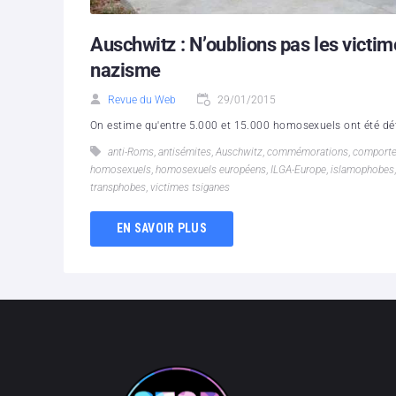
Auschwitz : N’oublions pas les victi
nazisme
Revue du Web
29/01/2015
On estime qu'entre 5.000 et 15.000 homosexuels ont été dé
anti-Roms
,
antisémites
,
Auschwitz
,
commémorations
,
comporte
homosexuels
,
homosexuels européens
,
ILGA-Europe
,
islamophobes
transphobes
,
victimes tsiganes
EN SAVOIR PLUS