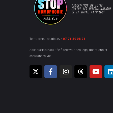
Témoignez, réagissez :
07 71 80 08 71
Association habilitée à recevoir des legs, donations et
assurances-vie