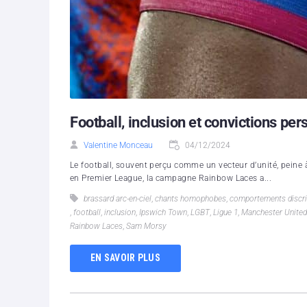
Football, inclusion et convictions pe
Valentine Monceau
04/12/2024
Le football, souvent perçu comme un vecteur d’unité, peine 
en Premier League, la campagne Rainbow Laces a...
brassard arc-en-ciel
,
chants homophobes
,
comportements discr
,
football
,
inclusion
,
Ipswich Town
,
LGBT
,
Ligue 1
,
Manchester United
Rainbow Laces
,
Sam Morsy
EN SAVOIR PLUS