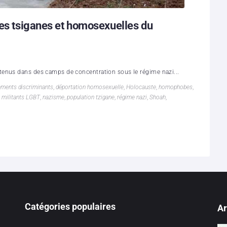
mes tsiganes et homosexuelles du
tenus dans des camps de concentration sous le régime nazi...
ments discriminants
,
déportation homosexuelle
,
Holocauste
,
homophobes
,
,
militants LGBT
,
nazisme
,
population tzigane
,
régime nazi
,
Shoah
,
Catégories populaires
Ar