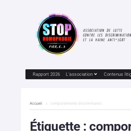
Rapport 2026
L’association
Contenus liti
Accueil
comportements discriminants
Étiquette :
compor