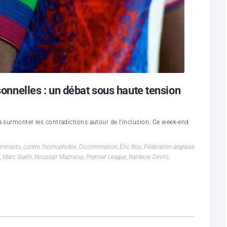
rsonnelles : un débat sous haute tension
à surmonter les contradictions autour de l’inclusion. Ce week-end
iminants
,
contre l'homophobie
,
Discrimination
,
Éric Roy
,
Fédération anglaise
,
Marc Guéhi
,
Noussair Mazraoui
,
Premier League
,
Rainbow Devils
,