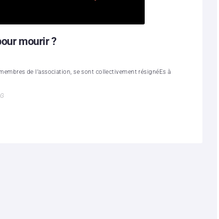
pour mourir ?
s membres de l’association, se sont collectivement résignéEs à
FG