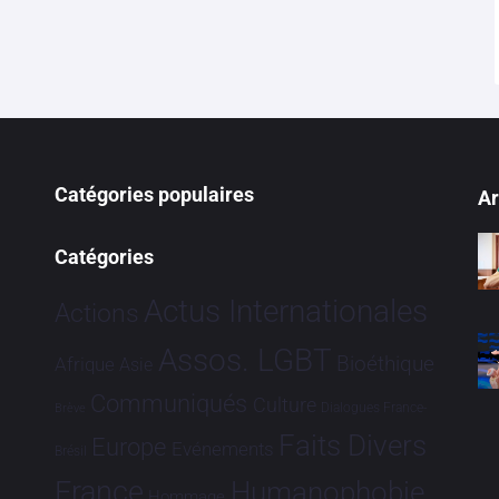
Catégories populaires
Ar
Catégories
Actus Internationales
Actions
Assos. LGBT
Bioéthique
Afrique
Asie
Communiqués
Culture
Dialogues France-
Brève
Faits Divers
Europe
Evénements
Brésil
France
Humanophobie
Hommage