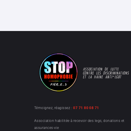
Témoignez, réagissez :
07 71 80 08 71
Association habilitée à recevoir des legs, donations et
assurances-vie