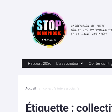
Rapport 2026
L’association
Contenus liti
Accueil
collectifs interassociatifs
Étiquette :
collect