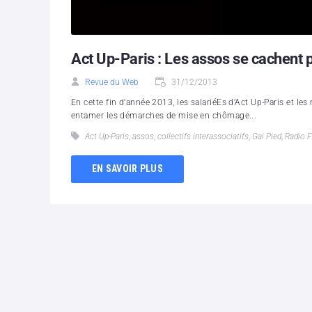
Act Up-Paris : Les assos se cachent 
Revue du Web
31/12/2013
En cette fin d’année 2013, les salariéEs d’Act Up-Paris et le
entamer les démarches de mise en chômage...
Act Up-Paris
,
assos
,
collectifs interassociatifs
,
Gai Pied
,
Radio 
EN SAVOIR PLUS