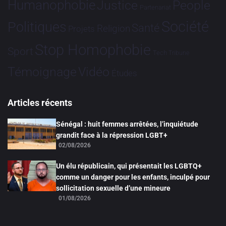
Humanophobie
Justice
People
Partenariat
Société
Politiques
Santé
Religion
Projets
Stop Homophobie
Sport
Tech
Tribune
Vidéo
Témoignage
Études
Articles récents
Sénégal : huit femmes arrêtées, l’inquiétude
grandit face à la répression LGBT+
02/08/2026
Un élu républicain, qui présentait les LGBTQ+
comme un danger pour les enfants, inculpé pour
sollicitation sexuelle d’une mineure
01/08/2026