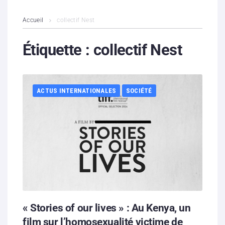
L’association
Accueil
collectif Nest
Contenus litigieux
Étiquette :
collectif Nest
Nous soutenir
ACTUS INTERNATIONALES
SOCIÉTÉ
Boutique
Partenaires
Contacts
Hébergement solidaire
« Stories of our lives » : Au Kenya, un
film sur l’homosexualité victime de