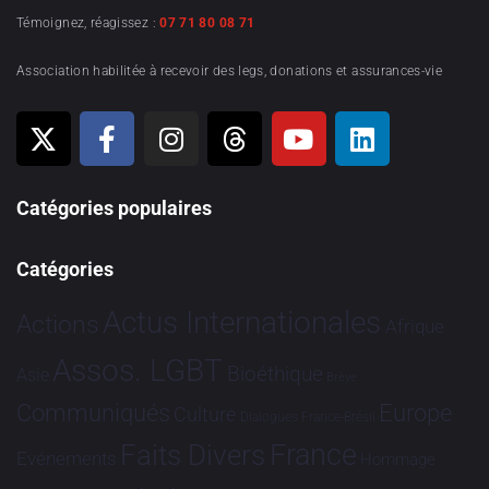
Témoignez, réagissez :
07 71 80 08 71
Association habilitée à recevoir des legs, donations et assurances-vie
Catégories populaires
Catégories
Actus Internationales
Actions
Afrique
Assos. LGBT
Bioéthique
Asie
Brève
Communiqués
Europe
Culture
Dialogues France-Brésil
France
Faits Divers
Evénements
Hommage