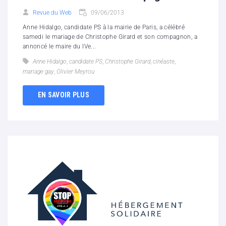
Revue du Web
09/06/2013
Anne Hidalgo, candidate PS à la mairie de Paris, a célébré
samedi le mariage de Christophe Girard et son compagnon, a
annoncé le maire du IVe...
Anne Hidalgo
,
candidate PS
,
Christophe Girard
,
cinéaste
,
mariage gay
,
Olivier Meyrou
EN SAVOIR PLUS