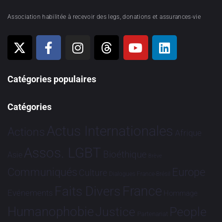
Association habilitée à recevoir des legs, donations et assurances-vie
Catégories populaires
Catégories
Actus Internationales
Actions
Afrique
Assos. LGBT
Bioéthique
Asie
Brève
Communiqués
Europe
Culture
Dialogues France-Brésil
France
Faits Divers
Evénements
Hommage
Humanophobie
Justice
People
Partenariat