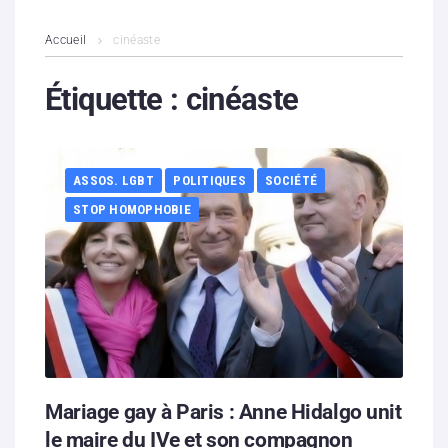
L’association
Accueil
cinéaste
Contenus litigieux
Étiquette :
cinéaste
Nous soutenir
ASSOS. LGBT
POLITIQUES
SOCIÉTÉ
Boutique
STOP HOMOPHOBIE
Partenaires
Contacts
Hébergement solidaire
Mariage gay à Paris : Anne Hidalgo unit
le maire du IVe et son compagnon