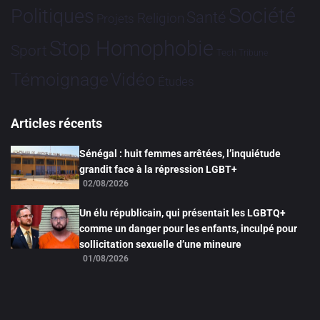
Société
Politiques
Santé
Religion
Projets
Stop Homophobie
Sport
Tech
Tribune
Vidéo
Témoignage
Études
Articles récents
Sénégal : huit femmes arrêtées, l’inquiétude
grandit face à la répression LGBT+
02/08/2026
Un élu républicain, qui présentait les LGBTQ+
comme un danger pour les enfants, inculpé pour
sollicitation sexuelle d’une mineure
01/08/2026