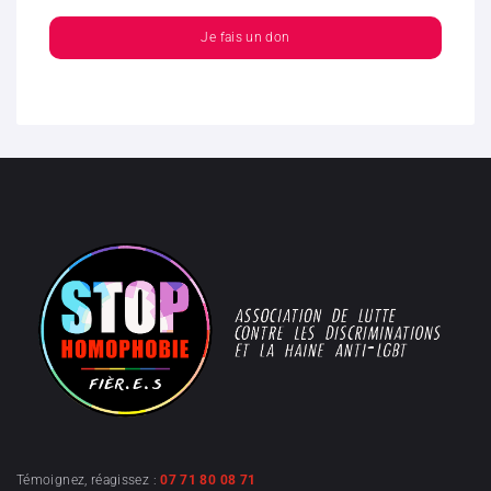
Je fais un don
Témoignez, réagissez :
07 71 80 08 71