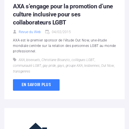
AXA s’engage pour la promotion d’une
culture inclusive pour ses
collaborateurs LGBT
Revue du Web
04/02/2015
AXA est le premier sponsor de l'étude Out Now, une étude
mondiale centrée sur la relation des personnes LGBT au monde
professionnel.
AXA
,
bisexuels
,
Christiane Bisanzio
,
collègues LGBT
,
communauté LGBT
,
gay pride
,
gays
,
groupe AXA
,
lesbiennes
,
Out Now
,
transgenres
EN SAVOIR PLUS