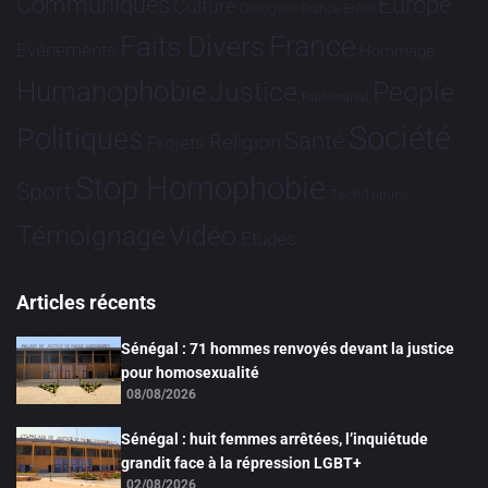
Communiqués
Europe
Culture
Dialogues France-Brésil
France
Faits Divers
Evénements
Hommage
Humanophobie
Justice
People
Partenariat
Société
Politiques
Santé
Religion
Projets
Stop Homophobie
Sport
Tech
Tribune
Vidéo
Témoignage
Études
Articles récents
Sénégal : 71 hommes renvoyés devant la justice
pour homosexualité
08/08/2026
Sénégal : huit femmes arrêtées, l’inquiétude
grandit face à la répression LGBT+
02/08/2026