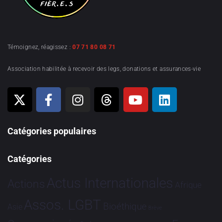
Témoignez, réagissez :
07 71 80 08 71
Association habilitée à recevoir des legs, donations et assurances-vie
Catégories populaires
Catégories
Actus Internationales
Actions
Afrique
Assos. LGBT
Bioéthique
Asie
Brève