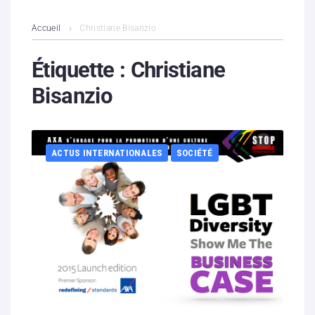
L’association
Accueil
Christiane Bisanzio
Contenus litigieux
Étiquette :
Christiane
Bisanzio
Nous soutenir
Boutique
ACTUS INTERNATIONALES
SOCIÉTÉ
Partenaires
Contacts
Hébergement solidaire