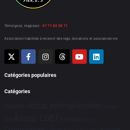
Témoignez, réagissez :
07 71 80 08 71
Association habilitée à recevoir des legs, donations et assurances-vie
Catégories populaires
Catégories
Actus Internationales
Actions
Afrique
Assos. LGBT
Bioéthique
Asie
Brève
Communiqués
Europe
Culture