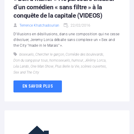
d’un comédien « sans filtre » à la
conquête de la capitale (VIDEOS)
Terrence Khatchadourian
22/02/2016
D’illusions en désillusions, dans une composition qui ne cesse
d’évoluer, Jeremy Lorca déballe sans complexe un « Sex and
the City "made in le Marais" ».
bisexuels
,
Chercher le garçon
,
Comédie des boulevards
,
Don du sang pour tous
,
homosexuels
,
humour
,
Jérémy Lorca
,
Léa Lando
,
One Man Show
,
Plus Belle la Vie
,
scènes ouvertes
,
Sex and The City
EN SAVOIR PLUS