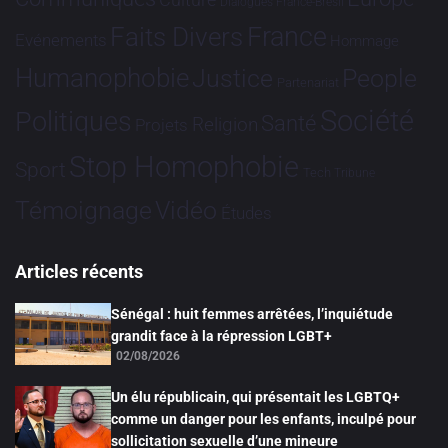
Dialogues France-Brésil
France
Faits Divers
Evénements
Hommage
Humanophobie
Justice
People
Partenariat
Société
Politiques
Santé
Religion
Projets
Stop Homophobie
Sport
Tech
Tribune
Vidéo
Témoignage
Études
Articles récents
Sénégal : huit femmes arrêtées, l’inquiétude
grandit face à la répression LGBT+
02/08/2026
Un élu républicain, qui présentait les LGBTQ+
comme un danger pour les enfants, inculpé pour
sollicitation sexuelle d’une mineure