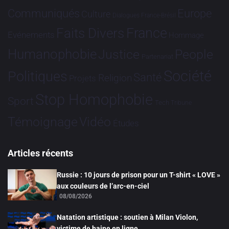
Communiqués
Europe
Culture
Dialogues France-Brésil
France
Faits Divers
Evénements
Hommage
Humanophobie
Justice
People
Partenariat
Société
Politiques
Santé
Religion
Projets
Stop Homophobie
Sport
Tech
Tribune
Vidéo
Témoignage
Études
Articles récents
Russie : 10 jours de prison pour un T-shirt « LOVE »
aux couleurs de l’arc-en-ciel
08/08/2026
Natation artistique : soutien à Milan Violon,
victime de haine en ligne