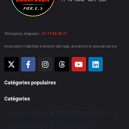
Témoignez, réagissez :
07 71 80 08 71
Association habilitée à recevoir des legs, donations et assurances-vie
Catégories populaires
Catégories
Actus Internationales
Actions
Afrique
Assos. LGBT
Bioéthique
Asie
Brève