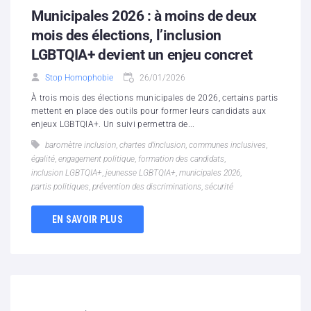
Municipales 2026 : à moins de deux
mois des élections, l’inclusion
LGBTQIA+ devient un enjeu concret
Stop Homophobie
26/01/2026
À trois mois des élections municipales de 2026, certains partis
mettent en place des outils pour former leurs candidats aux
enjeux LGBTQIA+. Un suivi permettra de...
baromètre inclusion
,
chartes d’inclusion
,
communes inclusives
,
égalité
,
engagement politique
,
formation des candidats
,
inclusion LGBTQIA+
,
jeunesse LGBTQIA+
,
municipales 2026
,
partis politiques
,
prévention des discriminations
,
sécurité
EN SAVOIR PLUS