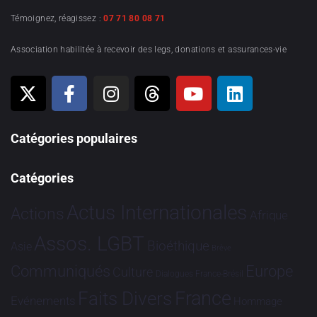
Témoignez, réagissez :
07 71 80 08 71
Association habilitée à recevoir des legs, donations et assurances-vie
Catégories populaires
Catégories
Actus Internationales
Actions
Afrique
Assos. LGBT
Bioéthique
Asie
Brève
Communiqués
Europe
Culture
Dialogues France-Brésil
France
Faits Divers
Evénements
Hommage