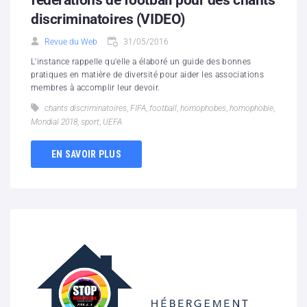
fédérations de football pour des chants
discriminatoires (VIDEO)
Revue du Web
31/05/2016
L'instance rappelle qu'elle a élaboré un guide des bonnes
pratiques en matière de diversité pour aider les associations
membres à accomplir leur devoir.
chants discriminatoires
,
FIFA
,
football
,
homophobes
,
homophobie
,
Mondial 2018
,
sport
,
UEFA
EN SAVOIR PLUS