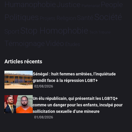
Humanophobie
Justice
People
Partenariat
Société
Politiques
Santé
Religion
Projets
Stop Homophobie
Sport
Tech
Tribune
Vidéo
Témoignage
Études
Articles récents
Sénégal : huit femmes arrêtées, l’inquiétude
grandit face à la répression LGBT+
02/08/2026
Un élu républicain, qui présentait les LGBTQ+
comme un danger pour les enfants, inculpé pour
sollicitation sexuelle d’une mineure
01/08/2026