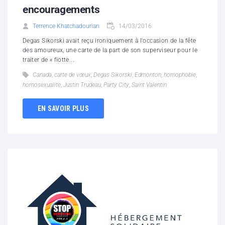
encouragements
Terrence Khatchadourian
14/03/2016
Degas Sikorski avait reçu ironiquement à l'occasion de la fête
des amoureux, une carte de la part de son superviseur pour le
traiter de « fiotte...
Canada
,
carte de vœux
,
Degas Sikorski
,
Edmonton
,
homophobie
,
homosexualite
,
Justin Trudeau
,
Party City
,
Saint Valentin
EN SAVOIR PLUS