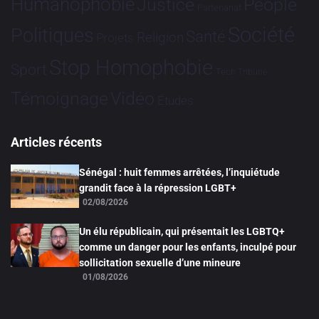
Humanophobie
Justice
People
Partenariat
Société
Politiques
Santé
Religion
Projets
Stop Homophobie
Sport
Tech
Tribune
Vidéo
Témoignage
Études
Articles récents
Sénégal : huit femmes arrêtées, l’inquiétude
grandit face à la répression LGBT+
02/08/2026
Un élu républicain, qui présentait les LGBTQ+
comme un danger pour les enfants, inculpé pour
sollicitation sexuelle d’une mineure
01/08/2026