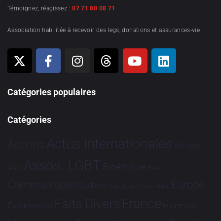
Témoignez, réagissez :
07 71 80 08 71
Association habilitée à recevoir des legs, donations et assurances-vie
Catégories populaires
Catégories
Actus Internationales
Actions
Afrique
Assos. LGBT
Bioéthique
Asie
Brève
Communiqués
Europe
Culture
Dialogues France-Brésil
France
Faits Divers
Evénements
Hommage