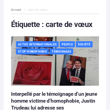
L’association
Accueil
carte de vœux
Contenus litigieux
Étiquette :
carte de vœux
Nous soutenir
ACTUS INTERNATIONALES
PEOPLE
SOCIÉTÉ
Boutique
STOP HOMOPHOBIE
TÉMOIGNAGE
Partenaires
Contacts
Hébergement solidaire
Interpellé par le témoignage d’un jeune
homme victime d’homophobie, Justin
Trudeau lui adresse ses