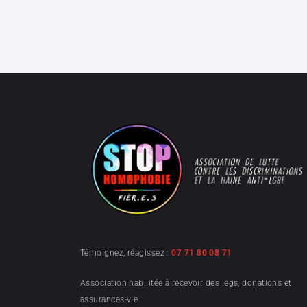
Témoignez, réagissez :
07 71 80 08 71
Association habilitée à recevoir des legs, donations et
assurances-vie