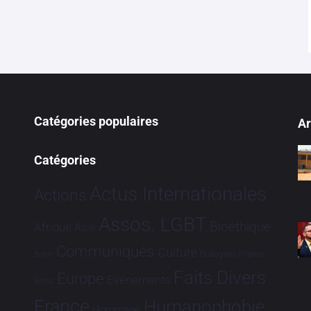
Catégories populaires
Ar
Catégories
Actus Internationales
Actions
Assos. LGBT
Bioéthique
Afrique
Asie
Communiqués
Culture
Dialogues France-
Brève
Faits Divers
Europe
Evénements
Brésil
France
Humanophobie
Hommage