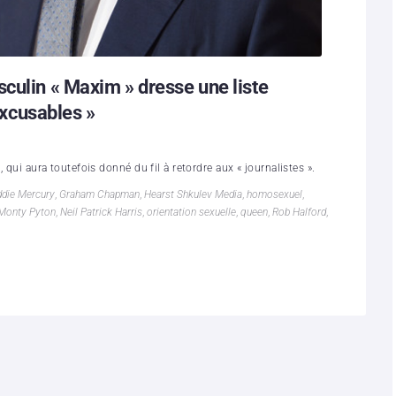
culin « Maxim » dresse une liste
xcusables »
 qui aura toutefois donné du fil à retordre aux « journalistes ».
ddie Mercury
,
Graham Chapman
,
Hearst Shkulev Media
,
homosexuel
,
Monty Pyton
,
Neil Patrick Harris
,
orientation sexuelle
,
queen
,
Rob Halford
,