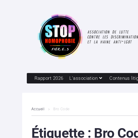
Rapport 2026
L’association
Contenus liti
Accueil
Bro Code
Étiquette :
Bro Co