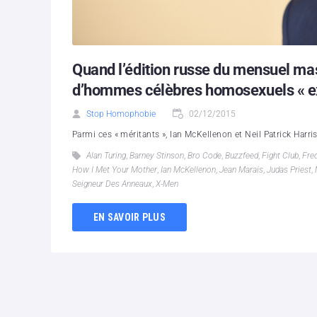
Quand l’édition russe du mensuel mas
d’hommes célèbres homosexuels « e
Stop Homophobie
02/12/2015
Parmi ces « méritants », Ian McKellenon et Neil Patrick Harris,
Alan Turing
,
Barney Stinson
,
Bro Code
,
Buzzfeed
,
Fight Club
,
Fre
How I Met Your Mother
,
Ian McKellenon
,
Jean Marais
,
Judas Priest
,
Seigneur Des Anneaux
,
X-Men
EN SAVOIR PLUS