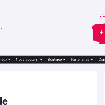
gieux
Nous soutenir
Boutique
Partenaires
Con
de