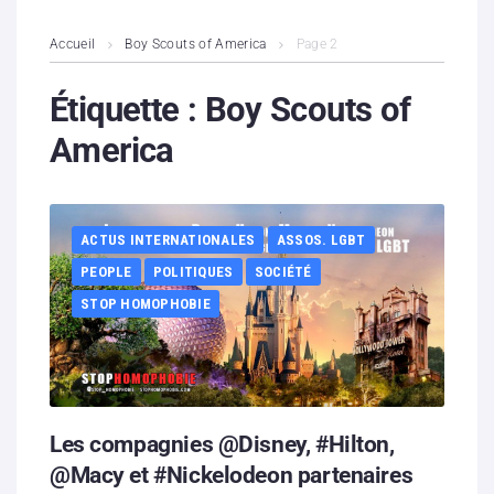
L’association
Accueil
Boy Scouts of America
Page 2
Contenus litigieux
Étiquette :
Boy Scouts of
America
Nous soutenir
Boutique
ACTUS INTERNATIONALES
ASSOS. LGBT
Partenaires
PEOPLE
POLITIQUES
SOCIÉTÉ
STOP HOMOPHOBIE
Contacts
Hébergement solidaire
Les compagnies @Disney, #Hilton,
@Macy et #Nickelodeon partenaires