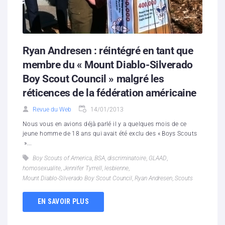
Ryan Andresen : réintégré en tant que
membre du « Mount Diablo-Silverado
Boy Scout Council » malgré les
réticences de la fédération américaine
Revue du Web
14/01/2013
Nous vous en avions déjà parlé il y a quelques mois de ce
jeune homme de 18 ans qui avait été exclu des « Boys Scouts
»...
Boy Scouts of America
,
BSA
,
discriminatoire
,
GLAAD
,
homosexualite
,
Jennifer Tyrrell
,
lesbienne
,
Mount Diablo-Silverado Boy Scout Council
,
Ryan Andresen
,
Scouts
EN SAVOIR PLUS