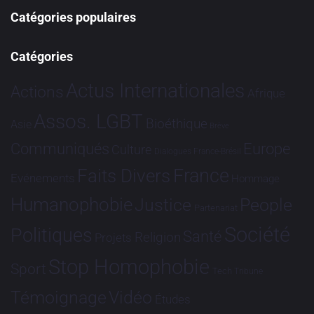
Catégories populaires
Catégories
Actus Internationales
Actions
Afrique
Assos. LGBT
Bioéthique
Asie
Brève
Communiqués
Europe
Culture
Dialogues France-Brésil
France
Faits Divers
Evénements
Hommage
Humanophobie
Justice
People
Partenariat
Société
Politiques
Santé
Religion
Projets
Stop Homophobie
Sport
Tech
Tribune
Vidéo
Témoignage
Études