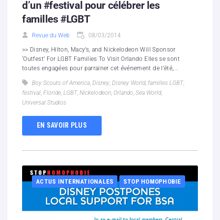
d’un #festival pour célébrer les
familles #LGBT
Revue du Web
08/03/2014
>> Disney, Hilton, Macy’s, and Nickelodeon Will Sponsor
‘Outfest’ For LGBT Families To Visit Orlando Elles se sont
toutes engagées pour parrainer cet événement de l’été,...
Boy Scouts of America
,
Disney
,
Disney World
,
familles LGBT
,
festival
,
Floride
,
LGBT
,
Nickelodeon
,
Orlando
,
Sea World
,
Universal Studios
EN SAVOIR PLUS
ACTUS INTERNATIONALES
STOP HOMOPHOBIE