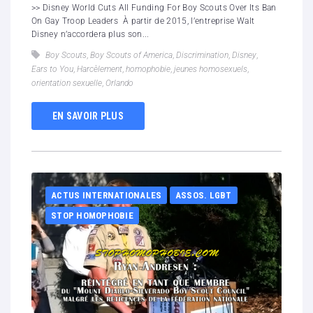
>> Disney World Cuts All Funding For Boy Scouts Over Its Ban
On Gay Troop Leaders À partir de 2015, l’entreprise Walt
Disney n’accordera plus son...
Boy Scouts
,
Boy Scouts of America
,
Discrimination
,
Disney
,
Ears to You
,
Harcèlement
,
homophobie
,
jeunes homosexuels
,
orientation sexuelle
,
Orlando
EN SAVOIR PLUS
ACTUS INTERNATIONALES
ASSOS. LGBT
STOP HOMOPHOBIE