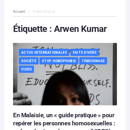
L’association
Accueil
Arwen Kumar
Contenus litigieux
Étiquette :
Arwen Kumar
Nous soutenir
ACTUS INTERNATIONALES
FAITS DIVERS
Boutique
SOCIÉTÉ
STOP HOMOPHOBIE
TÉMOIGNAGE
Partenaires
VIDÉO
Contacts
Hébergement solidaire
En Malaisie, un « guide pratique » pour
repérer les personnes homosexuelles :