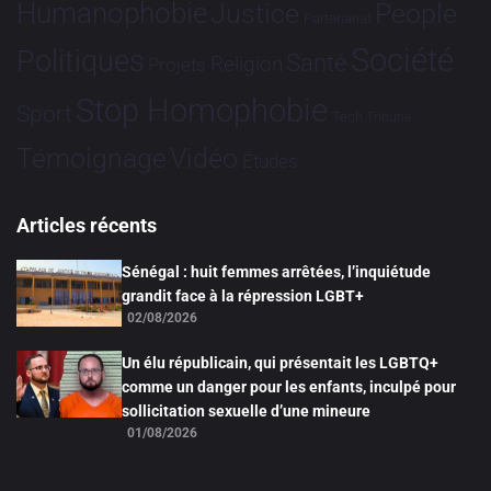
Humanophobie
Justice
People
Partenariat
Société
Politiques
Santé
Religion
Projets
Stop Homophobie
Sport
Tech
Tribune
Vidéo
Témoignage
Études
Articles récents
Sénégal : huit femmes arrêtées, l’inquiétude
grandit face à la répression LGBT+
02/08/2026
Un élu républicain, qui présentait les LGBTQ+
comme un danger pour les enfants, inculpé pour
sollicitation sexuelle d’une mineure
01/08/2026