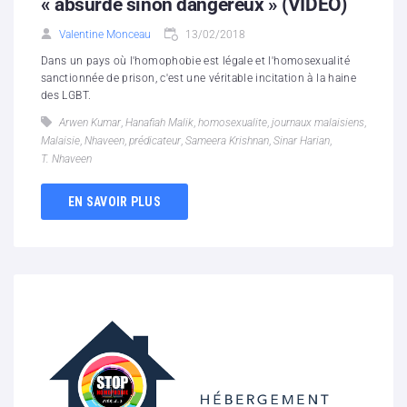
« absurde sinon dangereux » (VIDEO)
Valentine Monceau
13/02/2018
Dans un pays où l'homophobie est légale et l'homosexualité
sanctionnée de prison, c'est une véritable incitation à la haine
des LGBT.
Arwen Kumar
,
Hanafiah Malik
,
homosexualite
,
journaux malaisiens
,
Malaisie
,
Nhaveen
,
prédicateur
,
Sameera Krishnan
,
Sinar Harian
,
T. Nhaveen
EN SAVOIR PLUS