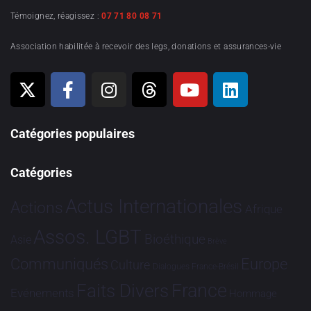
Témoignez, réagissez :
07 71 80 08 71
Association habilitée à recevoir des legs, donations et assurances-vie
Catégories populaires
Catégories
Actus Internationales
Actions
Afrique
Assos. LGBT
Bioéthique
Asie
Brève
Communiqués
Europe
Culture
Dialogues France-Brésil
France
Faits Divers
Evénements
Hommage