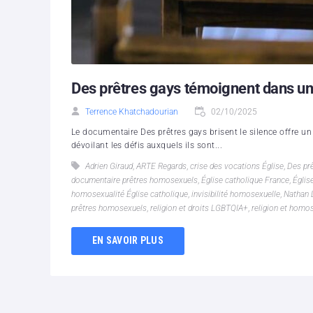
Des prêtres gays témoignent dans un
Terrence Khatchadourian
02/10/2025
Le documentaire Des prêtres gays brisent le silence offre un
dévoilant les défis auxquels ils sont...
Adrien Giraud
,
ARTE Regards
,
crise des vocations Église
,
Des prê
documentaire prêtres homosexuels
,
Église catholique France
,
Églis
homosexualité Église catholique
,
invisibilité homosexuelle
,
Nathan 
prêtres homosexuels
,
religion et droits LGBTQIA+
,
religion et homo
EN SAVOIR PLUS