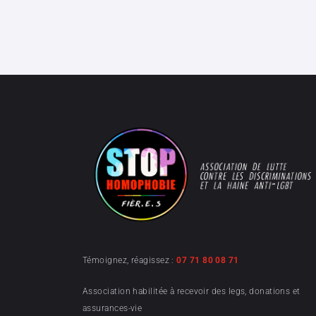
Témoignez, réagissez :
07 71 80 08 71
Association habilitée à recevoir des legs, donations et
assurances-vie