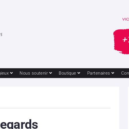
gieux
Nous soutenir
Boutique
Partenaires
Con
egards