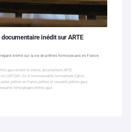
 documentaire inédit sur ARTE
 regard intime sur la vie de prêtres homosexuels en France,
tres gays brisent le silence
,
documentaire ARTE
,
e et LGBTQIA+
,
foi et homosexualité
,
homophobie Église
,
Lautier
,
prêtres en France
,
prêtres et sexualité
,
prêtres gays
,
sexualité
,
témoignages prêtres gays