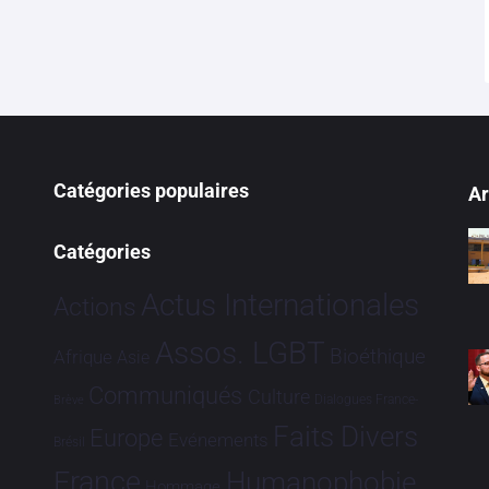
Catégories populaires
Ar
Catégories
Actus Internationales
Actions
Assos. LGBT
Bioéthique
Afrique
Asie
Communiqués
Culture
Dialogues France-
Brève
Faits Divers
Europe
Evénements
Brésil
France
Humanophobie
Hommage