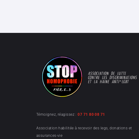
Témoignez, réagissez :
07 71 80 08 71
Association habilitée à recevoir des legs, donations et
assurances-vie