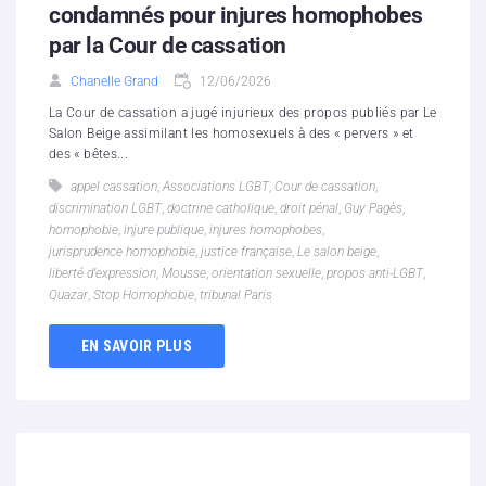
condamnés pour injures homophobes
par la Cour de cassation
Chanelle Grand
12/06/2026
La Cour de cassation a jugé injurieux des propos publiés par Le
Salon Beige assimilant les homosexuels à des « pervers » et
des « bêtes...
appel cassation
,
Associations LGBT
,
Cour de cassation
,
discrimination LGBT
,
doctrine catholique
,
droit pénal
,
Guy Pagès
,
homophobie
,
injure publique
,
injures homophobes
,
jurisprudence homophobie
,
justice française
,
Le salon beige
,
liberté d’expression
,
Mousse
,
orientation sexuelle
,
propos anti-LGBT
,
Quazar
,
Stop Homophobie
,
tribunal Paris
EN SAVOIR PLUS