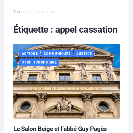
L’association
Accueil
appel cassation
Contenus litigieux
Étiquette :
appel cassation
Nous soutenir
ACTIONS
COMMUNIQUÉS
JUSTICE
Boutique
STOP HOMOPHOBIE
Partenaires
Contacts
Hébergement solidaire
Le Salon Beige et l’abbé Guy Pagès