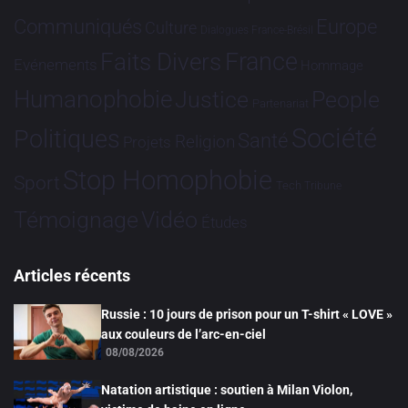
Communiqués
Europe
Culture
Dialogues France-Brésil
France
Faits Divers
Evénements
Hommage
Humanophobie
Justice
People
Partenariat
Société
Politiques
Santé
Religion
Projets
Stop Homophobie
Sport
Tech
Tribune
Vidéo
Témoignage
Études
Articles récents
Russie : 10 jours de prison pour un T-shirt « LOVE »
aux couleurs de l’arc-en-ciel
08/08/2026
Natation artistique : soutien à Milan Violon,