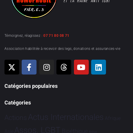
Témoignez, réagissez :
07 71 80 08 71
Association habilitée à recevoir des legs, donations et assurances-vie
Catégories populaires
Catégories
Actus Internationales
Actions
Afrique
Assos. LGBT
Bioéthique
Asie
Brève