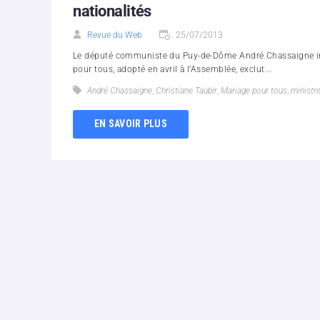
nationalités
Revue du Web
25/07/2013
Le député communiste du Puy-de-Dôme André Chassaigne inter
pour tous, adopté en avril à l’Assemblée, exclut...
André Chassaigne
,
Christiane Taubir
,
Mariage pour tous
,
ministre
EN SAVOIR PLUS