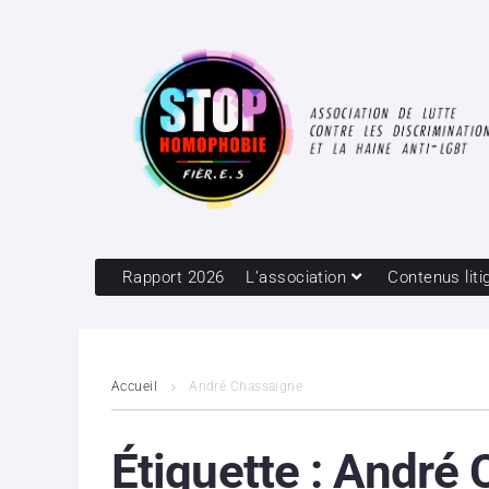
Rapport 2026
L’association
Contenus liti
Accueil
André Chassaigne
Étiquette :
André 