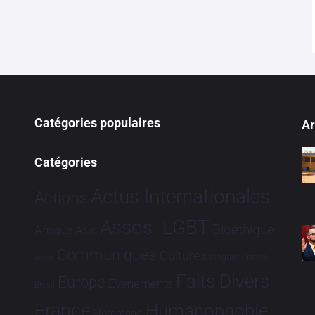
Catégories populaires
Ar
Catégories
Actus Internationales
Actions
Assos. LGBT
Bioéthique
Afrique
Asie
Communiqués
Culture
Dialogues France-
Brève
Faits Divers
Europe
Evénements
Brésil
France
Humanophobie
Hommage