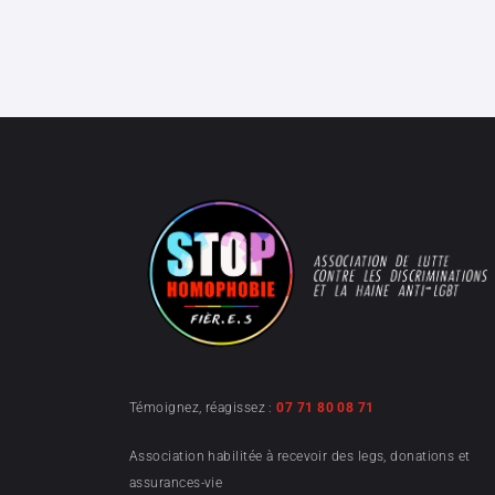
Témoignez, réagissez :
07 71 80 08 71
Association habilitée à recevoir des legs, donations et
assurances-vie