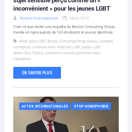
sujet sensible perçu comme un «
inconvénient » pour les jeunes LGBT
Terrence Khatchadourian
28/01/2016
C'est ce que révèle une enquête du Boston Consulting Group,
menée en ligne auprès de 165 étudiants et jeunes diplômés.
Alliés
,
alliés LGBT
,
Boston Consulting Group
,
Bureau
,
candidats
,
coming-out
,
communication
,
employés LGBT
,
jeunes LGBT
,
Manel Oliva-Trastoy
,
orientation sexuelle
,
personnes trans
,
transgenres
EN SAVOIR PLUS
ACTUS INTERNATIONALES
STOP HOMOPHOBIE