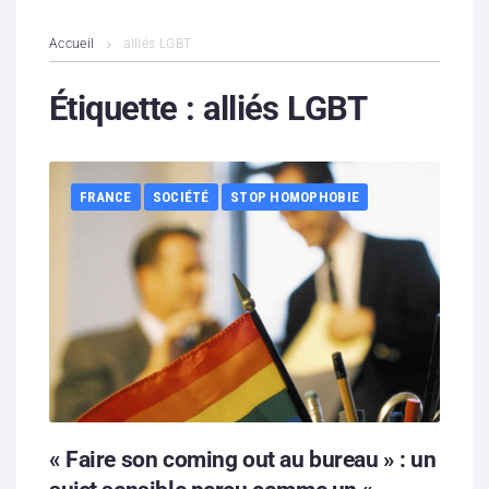
L’association
Accueil
alliés LGBT
Contenus litigieux
Étiquette :
alliés LGBT
Nous soutenir
FRANCE
SOCIÉTÉ
STOP HOMOPHOBIE
Boutique
Partenaires
Contacts
Hébergement solidaire
« Faire son coming out au bureau » : un