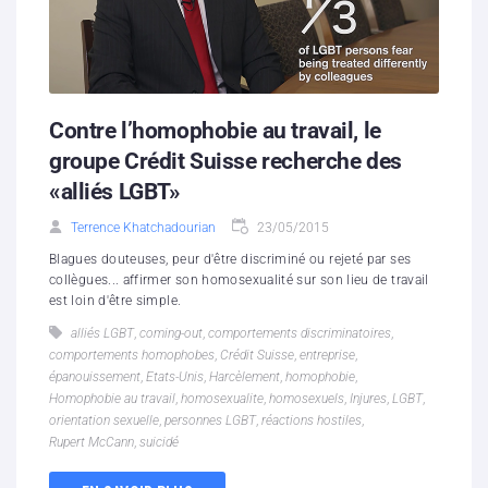
Contre l’homophobie au travail, le
groupe Crédit Suisse recherche des
«alliés LGBT»
Terrence Khatchadourian
23/05/2015
Blagues douteuses, peur d'être discriminé ou rejeté par ses
collègues... affirmer son homosexualité sur son lieu de travail
est loin d'être simple.
alliés LGBT
,
coming-out
,
comportements discriminatoires
,
comportements homophobes
,
Crédit Suisse
,
entreprise
,
épanouissement
,
Etats-Unis
,
Harcèlement
,
homophobie
,
Homophobie au travail
,
homosexualite
,
homosexuels
,
Injures
,
LGBT
,
orientation sexuelle
,
personnes LGBT
,
réactions hostiles
,
Rupert McCann
,
suicidé