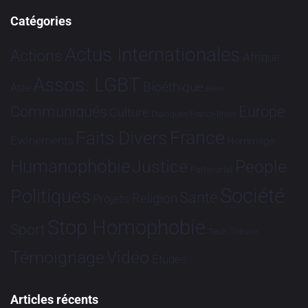
Catégories
Actus Internationales
Actions
Afrique
Assos. LGBT
Bioéthique
Asie
Brève
Communiqués
Europe
Culture
Dialogues France-Brésil
France
Faits Divers
Evénements
Hommage
Humanophobie
Justice
People
Partenariat
Société
Politiques
Santé
Religion
Projets
Stop Homophobie
Sport
Tech
Tribune
Vidéo
Témoignage
Études
Articles récents