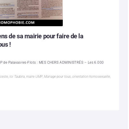
s de sa mairie pour faire de la
us !
UMP de Palavas-les-Flots : MES CHERS ADMINISTRÉS – Les 6.000
inceste
,
loi Taubira
,
maire UMP
,
Mariage pour tous
,
orientation homosexuelle
,