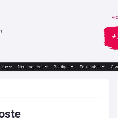
gieux
Nous soutenir
Boutique
Partenaires
Con
oste