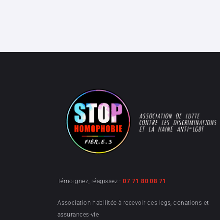
Témoignez, réagissez :
07 71 80 08 71
Association habilitée à recevoir des legs, donations et
assurances-vie