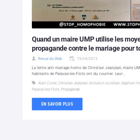
Quand un maire UMP utilise les moyen
propagande contre le mariage pour to
Revue du Web
19/04/2013
La lettre anti mariage homo de Christian Jeanjean, maire 
habitants de Palavas-les-Flots ont du courrier. Leur...
Alain Coste
,
Christian Jeanjean
,
évolution sociétale
,
légaliser l'
Palavas-les-Flots
,
Propagande
EN SAVOIR PLUS