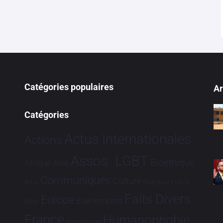
Catégories populaires
Ar
Catégories
Actus Internationales
Actions
Assos. LGBT
Bioéthique
Afrique
Asie
Communiqués
Culture
Dialogues France-
Brève
Faits Divers
Europe
Evénements
Brésil
France
Humanophobie
Hommage