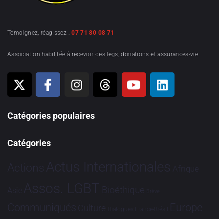
Témoignez, réagissez :
07 71 80 08 71
Association habilitée à recevoir des legs, donations et assurances-vie
Catégories populaires
Catégories
Actus Internationales
Actions
Afrique
Assos. LGBT
Bioéthique
Asie
Brève
Communiqués
Europe
Culture
Dialogues France-Brésil