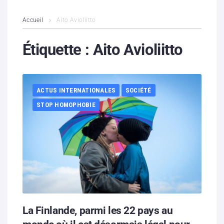
L’association
Accueil
Aito Avioliitto
Contenus litigieux
Étiquette :
Aito Avioliitto
Nous soutenir
ACTUS INTERNATIONALES
SOCIÉTÉ
Boutique
STOP HOMOPHOBIE
Partenaires
Contacts
Hébergement solidaire
La Finlande, parmi les 22 pays au