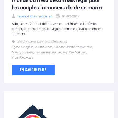
monde où il est désormais légal pour
les couples homosexuels de se marier
Terrence Khatchadourian
01/03/2017
Adoptée en 2014 et définitivement entérinée le 17 février
dernier, la loi est entrée en vigueur comme prévu ce mercredi
1er mars.
Aito Avioliitto
,
Chrétiens-démocrates
,
Église évangélique luthérienne
,
Finlande
,
liberté d'expression
,
Manif pour tous
,
mariage traditionnel
,
Mgr Kari Mäkinen
,
Vrais Finlandais
EN SAVOIR PLUS