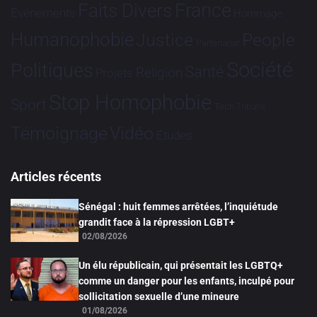
France
Faits Divers
Evénements
Hommage
Humanophobie
Justice
People
Partenariat
Société
Politiques
Santé
Religion
Projets
Stop Homophobie
Sport
Tech
Tribune
Vidéo
Témoignage
Études
Articles récents
Sénégal : huit femmes arrêtées, l’inquiétude
grandit face à la répression LGBT+
02/08/2026
Un élu républicain, qui présentait les LGBTQ+
comme un danger pour les enfants, inculpé pour
sollicitation sexuelle d’une mineure
01/08/2026