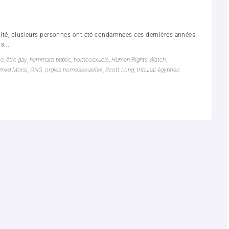
alité, plusieurs personnes ont été condamnées ces dernières années
s...
te
,
être gay
,
hammam public
,
homosexuels
,
Human Rights Watch
,
med Morsi
,
ONG
,
orgies homosexuelles
,
Scott Long
,
tribunal égyptien