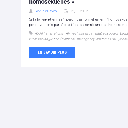
homosexuelles »
Revue du Web
12/01/2015
Si la loi égyptienne n'interdit pas formellement l'homosexu
pour avoir pris part à des fêtes rassemblant des homosexuel
Abdel Fattah al-Sissi
,
Ahmed Hossam
,
attentat à la pudeur
,
Egyp
Islam Khalifa
,
justice égyptienne
,
mariage gay
,
militants LGBT
,
Moha
EN SAVOIR PLUS