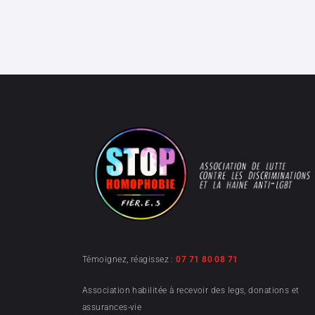
Témoignez, réagissez :
07 71 80 08 71
Association habilitée à recevoir des legs, donations et
assurances-vie