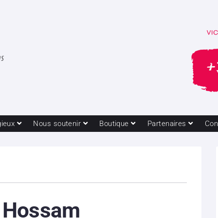
gieux
Nous soutenir
Boutique
Partenaires
Con
 Hossam