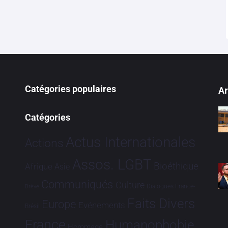
Catégories populaires
Ar
Catégories
Actus Internationales
Actions
Assos. LGBT
Bioéthique
Afrique
Asie
Communiqués
Culture
Dialogues France-
Brève
Faits Divers
Europe
Evénements
Brésil
France
Humanophobie
Hommage