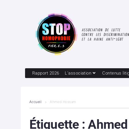
Rapport 2026
L’association
Contenus liti
Accueil
Ahmed Hossam
Étiquette :
Ahmed