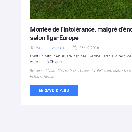
Montée de l’intolérance, malgré d’én
selon Ilga-Europe
Valentine Monceau
23/10/2016
C'est un retour en arrière, déplore Evelyne Paradis, directric
week-end à Chypre.
Agata Chaber
,
Chypre
,
Drexel University
,
Eglise orthodoxe
,
homo
Pologne
,
Russie
EN SAVOIR PLUS