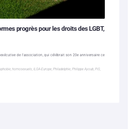
ormes progrès pour les droits des LGBT,
e exécutive de l'association, qui célébrait son 20e anniversaire ce
phobie
,
homosexuels
,
ILGA-Europe
,
Philadelphie
,
Philippe Ayoub
,
PiS
,