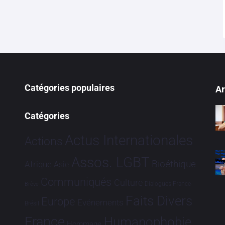
Catégories populaires
Ar
Catégories
Actus Internationales
Actions
Assos. LGBT
Bioéthique
Afrique
Asie
Communiqués
Culture
Dialogues France-
Brève
Faits Divers
Europe
Evénements
Brésil
France
Humanophobie
Hommage