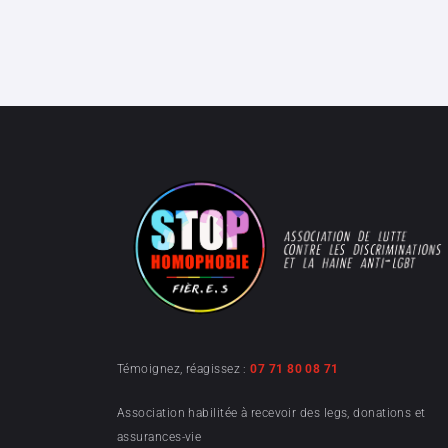
Témoignez, réagissez :
07 71 80 08 71
Association habilitée à recevoir des legs, donations et
assurances-vie