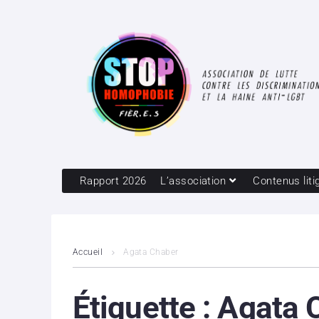
Rapport 2026
L’association
Contenus liti
Accueil
Agata Chaber
Étiquette :
Agata 