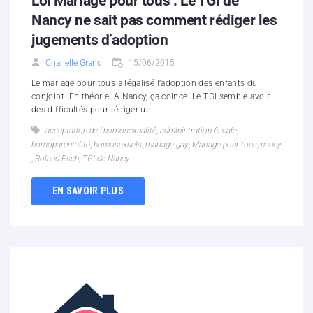
Loi Mariage pour tous : Le TGI de
Nancy ne sait pas comment rédiger les
jugements d’adoption
Chanelle Grand
15/06/2015
Le mariage pour tous a légalisé l’adoption des enfants du
conjoint. En théorie. A Nancy, ça coince. Le TGI semble avoir
des difficultés pour rédiger un...
acceptation de l'homosexualité
,
administration fiscale
,
homoparentalité
,
homosexuels
,
mariage gay
,
Mariage pour tous
,
nancy
,
Roland Esch
,
TGI de Nancy
EN SAVOIR PLUS