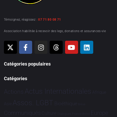
Témoignez, réagissez :
07 71 80 08 71
Association habilitée à recevoir des legs, donations et assurances-vie
Catégories populaires
Catégories
Actus Internationales
Actions
Afrique
Assos. LGBT
Bioéthique
Asie
Brève
Communiqués
Europe
Culture
Dialogues France-Brésil