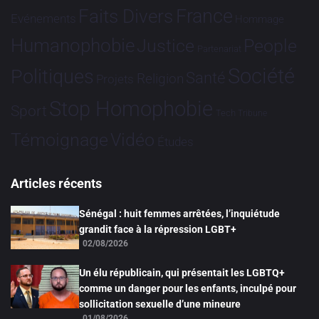
France
Faits Divers
Evénements
Hommage
Humanophobie
Justice
People
Partenariat
Société
Politiques
Santé
Religion
Projets
Stop Homophobie
Sport
Tech
Tribune
Vidéo
Témoignage
Études
Articles récents
Sénégal : huit femmes arrêtées, l’inquiétude
grandit face à la répression LGBT+
02/08/2026
Un élu républicain, qui présentait les LGBTQ+
comme un danger pour les enfants, inculpé pour
sollicitation sexuelle d’une mineure
01/08/2026