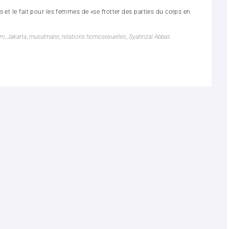
 et le fait pour les femmes de «se frotter des parties du corps en
am
,
Jakarta
,
musulmans
,
relations homosexuelles
,
Syahrizal Abbas