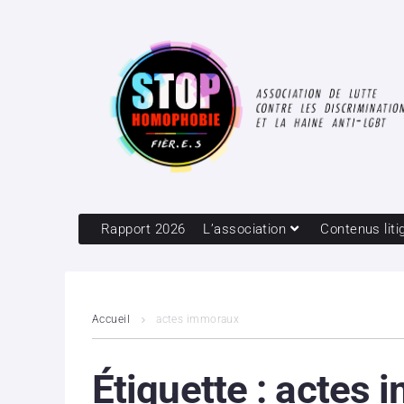
Rapport 2026
L’association
Contenus liti
Accueil
actes immoraux
Étiquette :
actes 