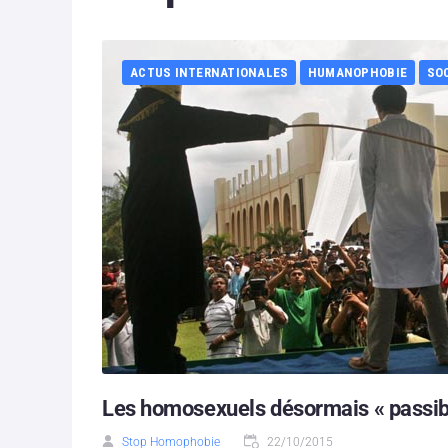
ACTUS INTERNATIONALES
HUMANOPHOBIE
SO
Les homosexuels désormais « passibl
Stop Homophobie
22/10/2015