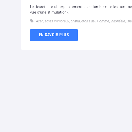
Le décret interdit explicitement la sodomie entre les hommes
vue d’une stimulation».
Aceh
,
actes immoraux
,
charia
,
droits de l'Homme
,
Indonésie
,
Isl
EN SAVOIR PLUS