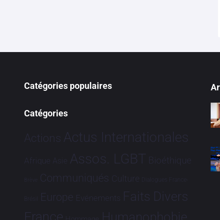
Catégories populaires
Ar
Catégories
Actus Internationales
Actions
Assos. LGBT
Bioéthique
Afrique
Asie
Communiqués
Culture
Dialogues France-
Brève
Faits Divers
Europe
Evénements
Brésil
France
Humanophobie
Hommage