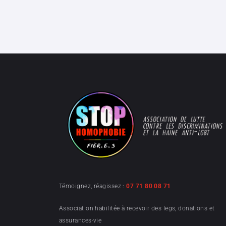
Témoignez, réagissez :
07 71 80 08 71
Association habilitée à recevoir des legs, donations et
assurances-vie