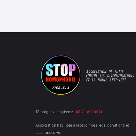
Témoignez, réagissez :
07 71 80 08 71
Association habilitée à recevoir des legs, donations et
assurances-vie