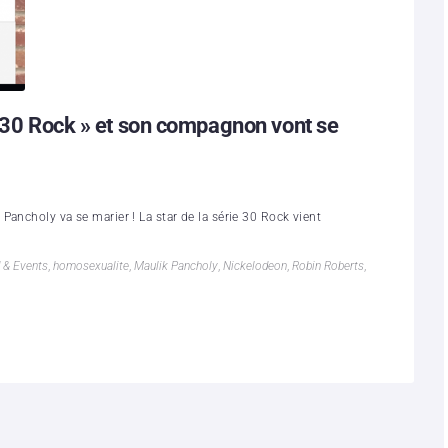
 »30 Rock » et son compagnon vont se
ancholy va se marier ! La star de la série 30 Rock vient
 & Events
,
homosexualite
,
Maulik Pancholy
,
Nickelodeon
,
Robin Roberts
,