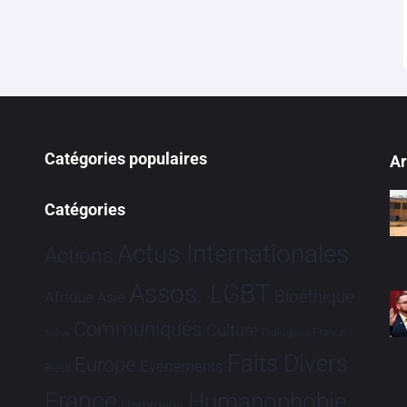
Catégories populaires
Ar
Catégories
Actus Internationales
Actions
Assos. LGBT
Bioéthique
Afrique
Asie
Communiqués
Culture
Dialogues France-
Brève
Faits Divers
Europe
Evénements
Brésil
France
Humanophobie
Hommage