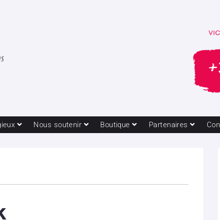
gieux
Nous soutenir
Boutique
Partenaires
Con
k