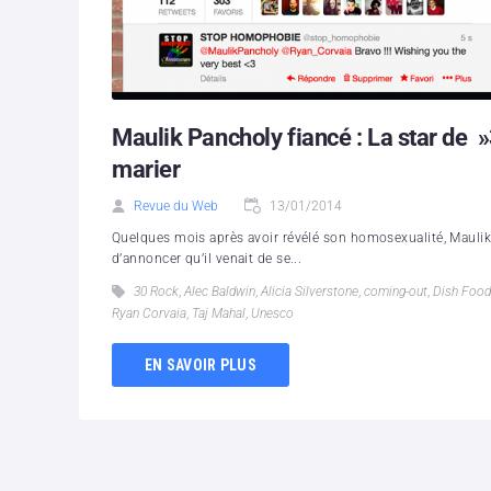
Maulik Pancholy fiancé : La star de
marier
Revue du Web
13/01/2014
Quelques mois après avoir révélé son homosexualité, Maulik P
d’annoncer qu’il venait de se...
30 Rock
,
Alec Baldwin
,
Alicia Silverstone
,
coming-out
,
Dish Food
Ryan Corvaia
,
Taj Mahal
,
Unesco
EN SAVOIR PLUS