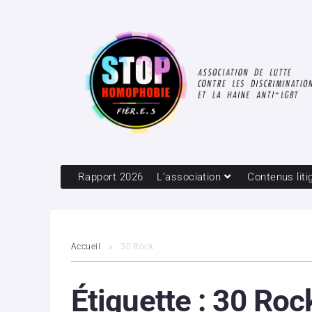
Rapport 2026
L’association
Contenus liti
Accueil
30 Rock
Étiquette :
30 Roc