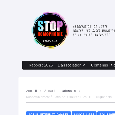
Rapport 2026
L’association
Contenus liti
Accueil
Actus Internationales
Rassemblement à Paris pour soutenir les LGBT Ougandais : «
ACTUS INTERNATIONALES
ASSOS. LGBT
POLITIQU