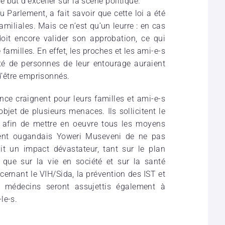
but d’exceller sur la scène politique.
u Parlement, a fait savoir que cette loi a été
miliales. Mais ce n’est qu’un leurre : en cas
doit encore valider son approbation, ce qui
familles. En effet, les proches et les ami-e-s
té de personnes de leur entourage auraient
 d’être emprisonnés.
ce craignent pour leurs familles et ami-e-s
objet de plusieurs menaces. Ils sollicitent le
, afin de mettre en oeuvre tous les moyens
dent ougandais Yoweri Museveni de ne pas
it un impact dévastateur, tant sur le plan
ue sur la vie en société et sur la santé
rnant le VIH/Sida, la prévention des IST et
s médecins seront assujettis également à
le-s.