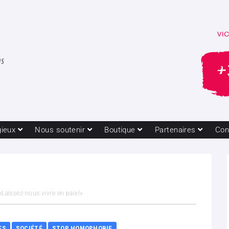
gieux
Nous soutenir
Boutique
Partenaires
Con
Laissez-nous vivre en paix!»
ES
SOCIÉTÉ
STOP HOMOPHOBIE