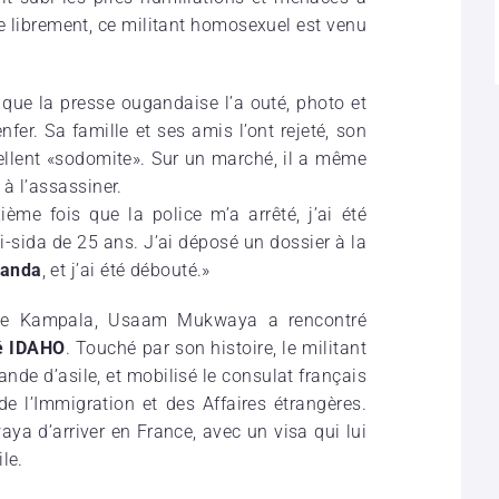
 librement, ce militant homosexuel est venu
ue la presse ougandaise l’a outé, photo et
fer. Sa famille et ses amis l’ont rejeté, son
ellent «sodomite». Sur un marché, il a même
à l’assassiner.
ème fois que la police m’a arrêté, j’ai été
ti-sida de 25 ans. J’ai déposé un dossier à la
ganda
, et j’ai été débouté.»
itale Kampala, Usaam Mukwaya a rencontré
é IDAHO
. Touché par son histoire, le militant
nde d’asile, et mobilisé le consulat français
e l’Immigration et des Affaires étrangères.
 d’arriver en France, avec un visa qui lui
le.