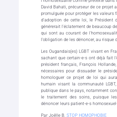
l’homosexualité comme prétexte dans le 
David Bahati, précurseur de ce projet a
promulguée pour protéger les valeurs fa
d’adoption de cette loi, le Président 
générerait l’éclatement de beaucoup de 
qui sont au courant de l’homosexuali
l’obligation de les dénoncer, au risque
Les Ougandais(es) LGBT vivant en Fran
sachant que certain-e-s ont déjà fait l’
président français, François Hollande
nécessaires pour dissuader le prési
homologuer ce projet de loi qui aura
humain visant la communauté LGBT, q
publique dans le pays, notamment conce
le traitement des soins, puisque le
dénoncer leurs patient-e-s homosexuel-
Par Joêlle B.
STOP HOMOPHOBIE