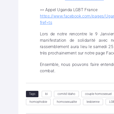
>> Appel Uganda LGBT France
https://www.facebook.com/pages/Ug
fref=ts
Lors de notre rencontre le 9 Janvi
manifestation de solidarité avec 
rassemblement aura lieu le samedi 25 
très prochainement sur notre page Fac
Ensemble, nous pouvons faire entendr
combat.
bi
comité Idaho
couple homosexuel
Tags
homophobie
homosexualite
lesbienne
LG