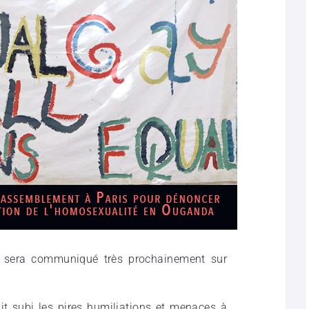
u sera communiqué très prochainement sur
t subi les pires humiliations et menaces à